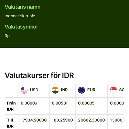
Valutans namn
Indonesisk rupie
Valutasymbol
Rp
Valutakurser för IDR
USD
INR
EUR
SGD
USD
INR
EUR
SGD
Från
0.00006
0.00531
0.00005
0.00007
IDR
Till
17934.50000
188.25900
20662.30000
13980.70
IDR