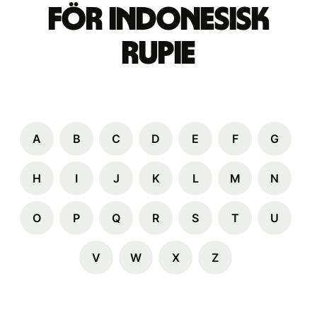
för indonesisk
rupie
A
B
C
D
E
F
G
H
I
J
K
L
M
N
O
P
Q
R
S
T
U
V
W
X
Z