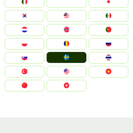
Italia
JA
Japan
South Korea
Malay
Mexico
Nederland
Norge
Portugal
Polska
România
Россия
Ruoŧŧa
Slovensko
ไทย
Türkiye
United States
Vietnam
中国
中國香港特別行政區