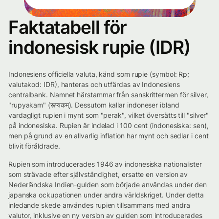
Faktatabell för
indonesisk rupie (IDR)
Indonesiens officiella valuta, känd som rupie (symbol: Rp;
valutakod: IDR), hanteras och utfärdas av Indonesiens
centralbank. Namnet härstammar från sanskrittermen för silver,
"rupyakam" (रूप्यकम्). Dessutom kallar indoneser ibland
vardagligt rupien i mynt som "perak", vilket översätts till "silver"
på indonesiska. Rupien är indelad i 100 cent (indonesiska: sen),
men på grund av en allvarlig inflation har mynt och sedlar i cent
blivit föråldrade.
Rupien som introducerades 1946 av indonesiska nationalister
som strävade efter självständighet, ersatte en version av
Nederländska Indien-gulden som började användas under den
japanska ockupationen under andra världskriget. Under detta
inledande skede användes rupien tillsammans med andra
valutor, inklusive en ny version av gulden som introducerades