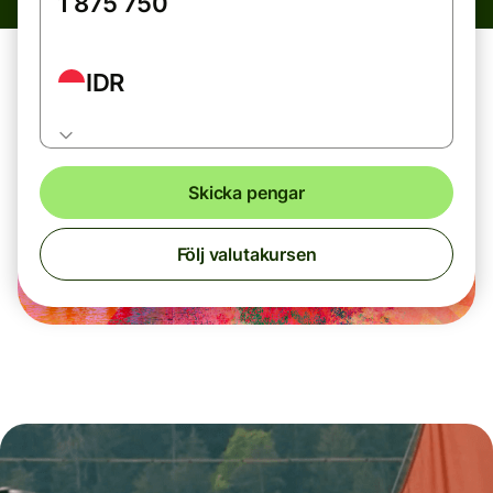
IDR
Skicka pengar
Följ valutakursen