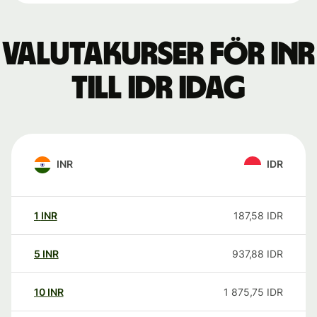
Valutakurser för INR
till IDR idag
INR
IDR
1
INR
187,58
IDR
5
INR
937,88
IDR
10
INR
1 875,75
IDR