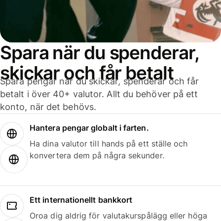
Spara när du spenderar,
skickar och får betalt
Spara pengar när du skickar, spenderar och får
betalt i över 40+ valutor. Allt du behöver på ett
konto, när det behövs.
Hantera pengar globalt i farten.
Ha dina valutor till hands på ett ställe och
konvertera dem på några sekunder.
Ett internationellt bankkort
Oroa dig aldrig för valutakurspålägg eller höga