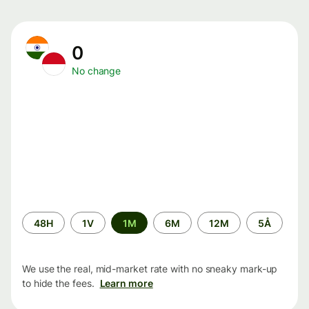
0
No change
Time
48H
1V
1M
6M
12M
5Å
period
We use the real, mid-market rate with no sneaky mark-up
to hide the fees.
Learn more