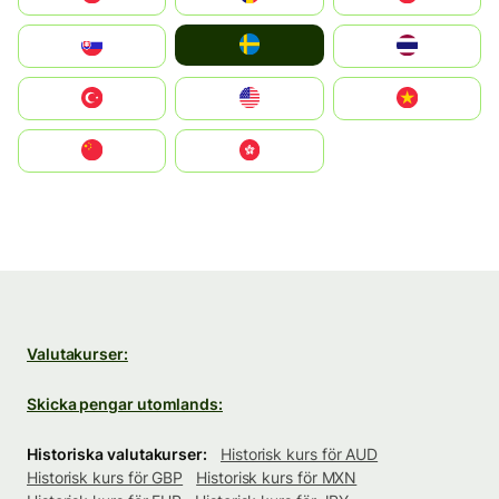
Ruoŧŧa
Slovensko
ไทย
Türkiye
United States
Vietnam
中国
中國香港特別行政區
Valutakurser:
Skicka pengar utomlands:
Historiska valutakurser:
Historisk kurs för AUD
Historisk kurs för GBP
Historisk kurs för MXN