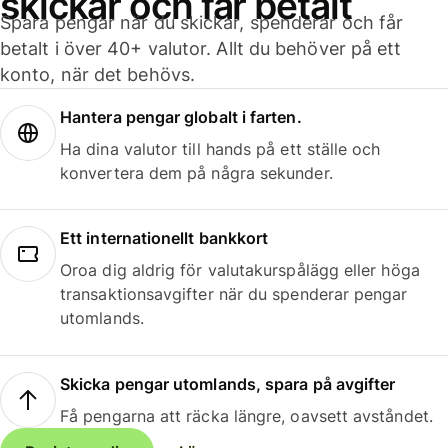
skickar och får betalt
Spara pengar när du skickar, spenderar och får
betalt i över 40+ valutor. Allt du behöver på ett
konto, när det behövs.
Hantera pengar globalt i farten.
Ha dina valutor till hands på ett ställe och
konvertera dem på några sekunder.
Ett internationellt bankkort
Oroa dig aldrig för valutakurspålägg eller höga
transaktionsavgifter när du spenderar pengar
utomlands.
Skicka pengar utomlands, spara på avgifter
Få pengarna att räcka längre, oavsett avståndet.