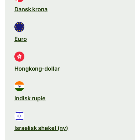
Dansk krona
Euro
Hongkong-dollar
Indisk rupie
Israelisk shekel (ny)