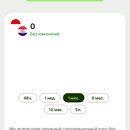
0
Без изменений
Период
48ч.
1 нед.
1 мес.
6 мес.
времени
12 мес.
5л.
Мы используем реальный среднерыночный курс без