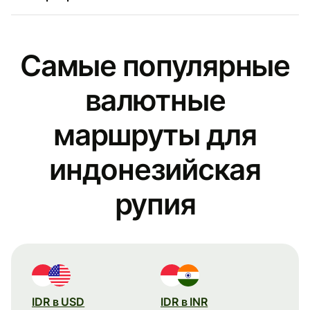
Самые популярные
валютные
маршруты для
индонезийская
рупия
IDR в USD
IDR в INR