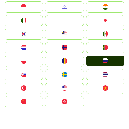
Indonesia
Israel
India
Italia
JA
Japan
South Korea
Malay
Mexico
Nederland
Norge
Portugal
Россия
Polska
România
Slovensko
Ruoŧŧa
ไทย
Türkiye
United States
Vietnam
中国
中國香港特別行政區