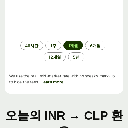
기
48시간
1주
1개월
6개월
간
12개월
5년
We use the real, mid-market rate with no sneaky mark-up
to hide the fees.
Learn more
오늘의 INR → CLP 환