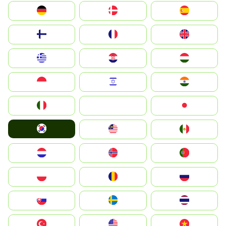
Deutschland
Denmark
España
Suomi
France
United Kingdom
Greece
Hrvatska
Magyarország
Indonesia
Israel
India
Italia
JA
Japan
South Korea
Malay
Mexico
Nederland
Norge
Portugal
Polska
România
Россия
Slovensko
Ruoŧŧa
ไทย
Türkiye
United States
Vietnam