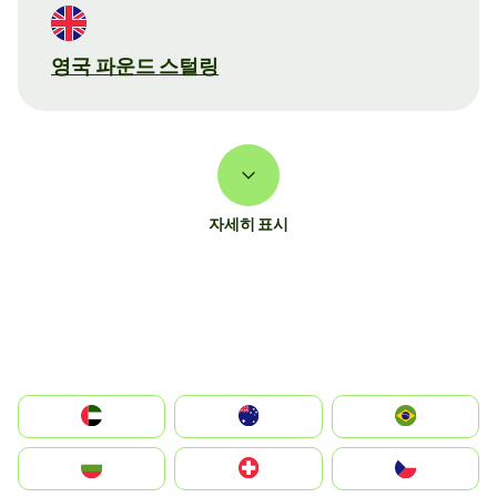
영국 파운드 스털링
자세히 표시
الإمارات العربية المتحدة
Australia
Brazil
България
Switzerland
Czechia