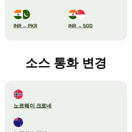
INR → PKR
INR → SGD
소스 통화 변경
노르웨이 크로네