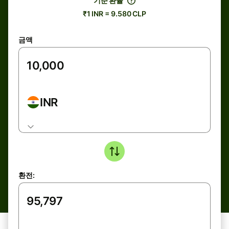
기준 환율
₹1 INR = 9.580 CLP
금액
INR
환전: