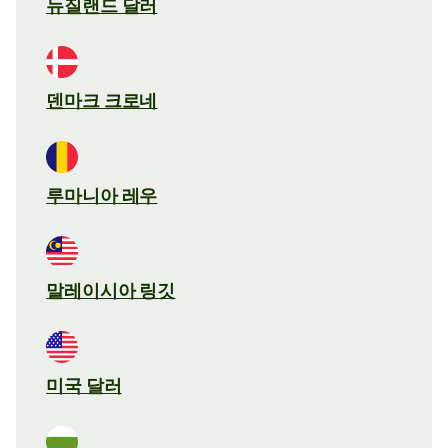
뉴질랜드 달러
덴마크 크로네
루마니아 레우
말레이시아 링깃
미국 달러