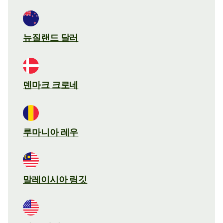
뉴질랜드 달러
덴마크 크로네
루마니아 레우
말레이시아 링깃