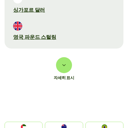
싱가포르 달러
영국 파운드 스털링
자세히 표시
الإمارات العربية المتحدة
Australia
Brazil