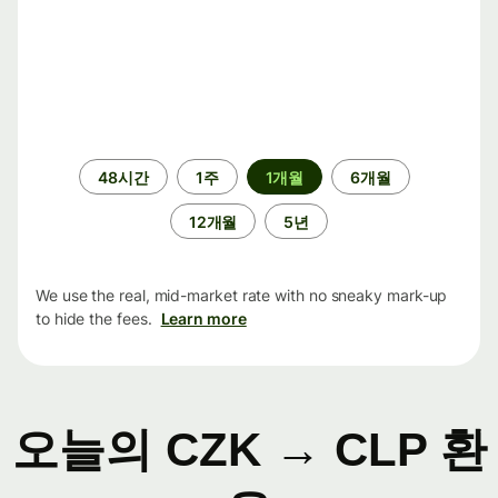
기
48시간
1주
1개월
6개월
간
12개월
5년
We use the real, mid-market rate with no sneaky mark-up
to hide the fees.
Learn more
오늘의 CZK → CLP 환