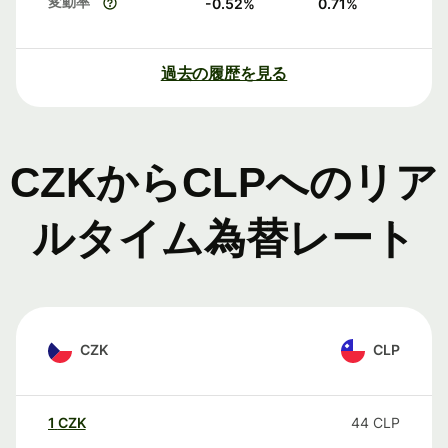
変動率
-0.52
%
0.71
%
過去の履歴を見る
CZKからCLPへのリア
ルタイム為替レート
CZK
CLP
1
CZK
44
CLP