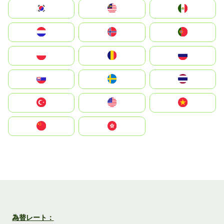
South Korea
Malay
Mexico
Nederland
Norge
Portugal
Polska
România
Россия
Slovensko
Ruoŧŧa
ไทย
Türkiye
United States
Vietnam
中国
中國香港特別行政區
為替レート：