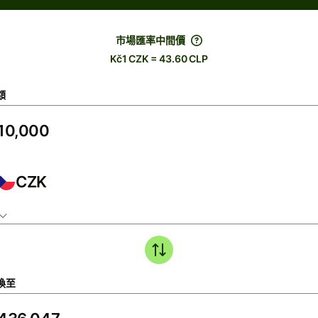
市場匯率中間價
Kč1 CZK = 43.60 CLP
額
CZK
換至