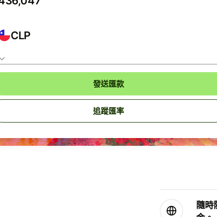
CLP
發送匯款
追蹤匯率
隨時