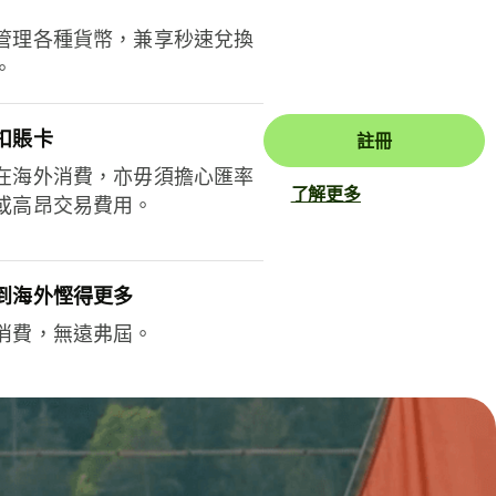
管理各種貨幣，兼享秒速兌換
。
扣賬卡
註冊
在海外消費，亦毋須擔心匯率
了解更多
或高昂交易費用。
到海外慳得更多
消費，無遠弗屆。