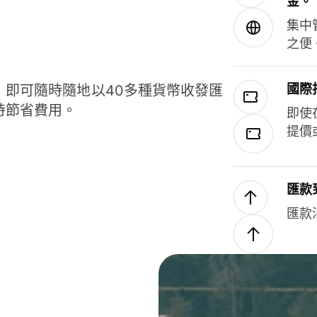
金。
集中
之便
國際
，即可隨時隨地以40多種貨幣收發匯
時節省費用。
即使
提價
匯款
匯款