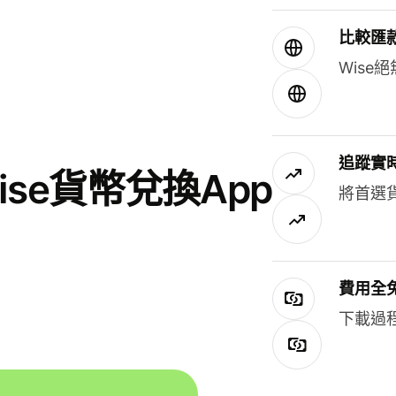
比較匯
Wis
追蹤實
se貨幣兌換App
將首選
費用全
下載過