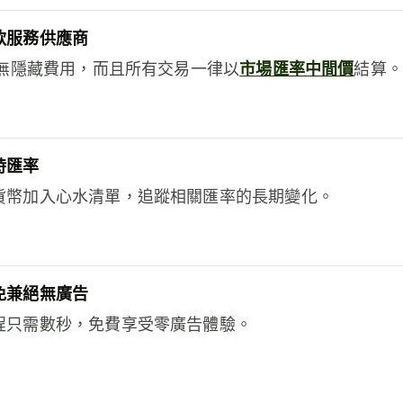
款服務供應商
e絕無隱藏費用，而且所有交易一律以
市場匯率中間價
結算。
時匯率
貨幣加入心水清單，追蹤相關匯率的長期變化。
免兼絕無廣告
程只需數秒，免費享受零廣告體驗。