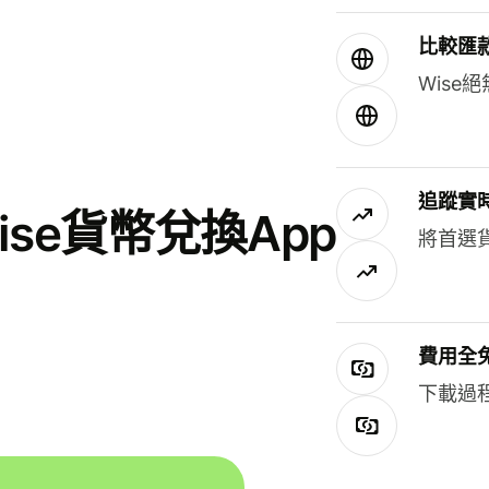
比較匯
Wis
追蹤實
se貨幣兌換App
將首選
費用全
下載過