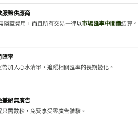
款服務供應商
e絕無隱藏費用，而且所有交易一律以
市場匯率中間價
結算。
時匯率
貨幣加入心水清單，追蹤相關匯率的長期變化。
免兼絕無廣告
程只需數秒，免費享受零廣告體驗。