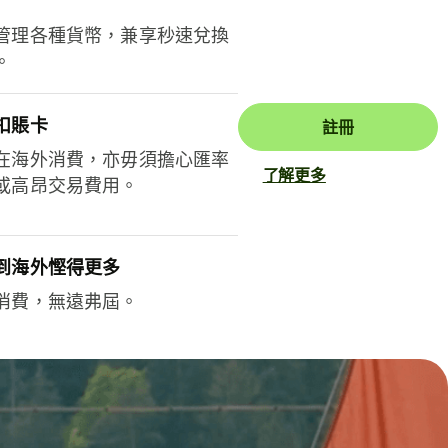
管理各種貨幣，兼享秒速兌換
。
扣賬卡
註冊
在海外消費，亦毋須擔心匯率
了解更多
或高昂交易費用。
到海外慳得更多
消費，無遠弗屆。