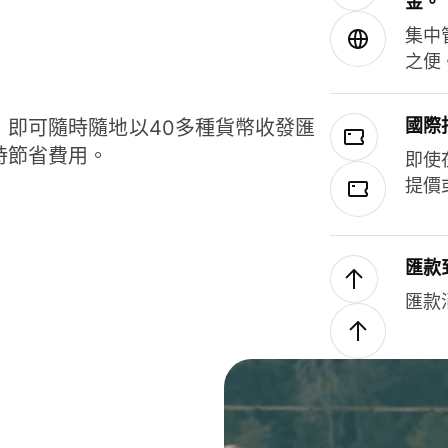
金。
集中
之便
國際
，即可隨時隨地以40多種貨幣收發匯
時節省費用。
即使
提價
匯款
匯款