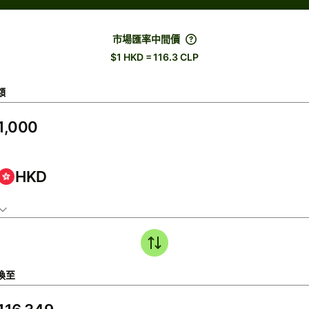
市場匯率中間價
$1 HKD = 116.3 CLP
額
HKD
換至