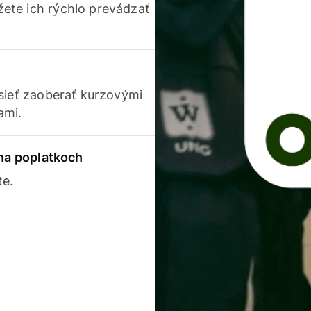
ete ich rýchlo prevádzať
usieť zaoberať kurzovými
ami.
 na poplatkoch
te.