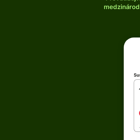
medzinárodn
Su