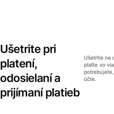
Ušetrite pri
Ušetrite na o
platení,
plaťte vo v
potrebujete
odosielaní a
účte.
prijímaní platieb