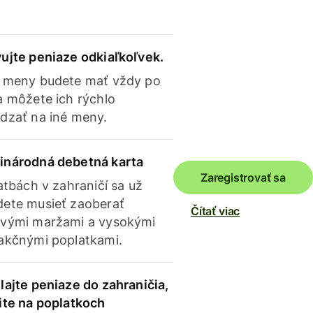
ujte peniaze odkiaľkoľvek.
 meny budete mať vždy po
a môžete ich rýchlo
dzať na iné meny.
inárodná debetná karta
Zaregistrovať sa
latbách v zahraničí sa už
ete musieť zaoberať
Čítať viac
vými maržami a vysokými
akčnými poplatkami.
lajte peniaze do zahraničia,
ite na poplatkoch