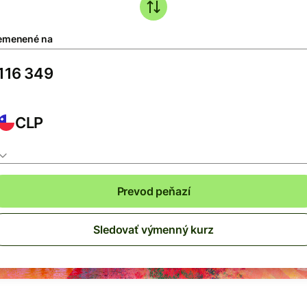
emenené na
CLP
Prevod peňazí
Sledovať výmenný kurz