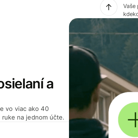
Vaše
kdeko
osielaní a
ťte vo viac ako 40
 ruke na jednom účte.