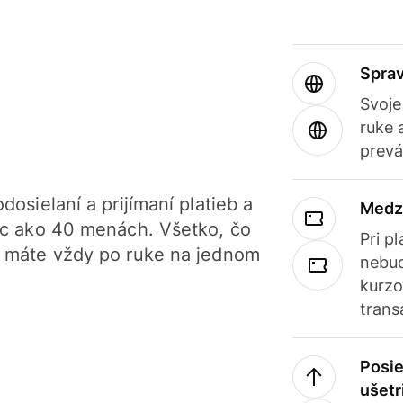
Sprav
Svoje
ruke 
prevá
dosielaní a prijímaní platieb a
Medz
iac ako 40 menách. Všetko, čo
Pri p
, máte vždy po ruke na jednom
nebud
kurzo
trans
Posie
ušetr