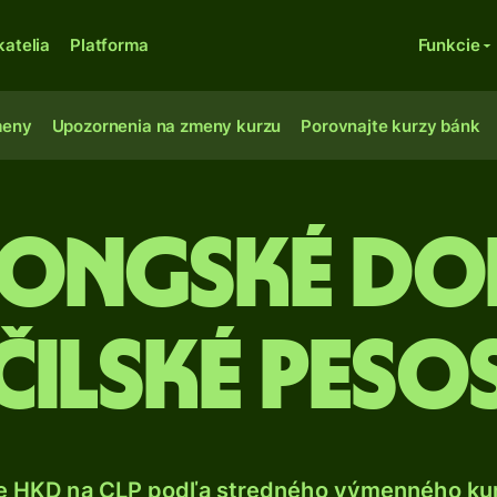
katelia
Platforma
Funkcie
meny
Upozornenia na zmeny kurzu
Porovnajte kurzy bánk
ongské dol
čilské peso
e HKD na CLP podľa stredného výmenného kur