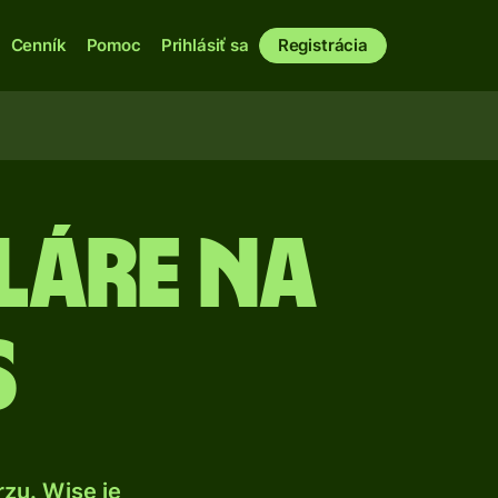
Cenník
Pomoc
Prihlásiť sa
Registrácia
áre na
s
zu. Wise je