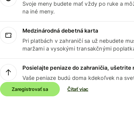
Svoje meny budete mať vždy po ruke a môž
na iné meny.
Medzinárodná debetná karta
Pri platbách v zahraničí sa už nebudete m
maržami a vysokými transakčnými poplatk
Posielajte peniaze do zahraničia, ušetrite
Vaše peniaze budú doma kdekoľvek na sve
Zaregistrovať sa
Čítať viac