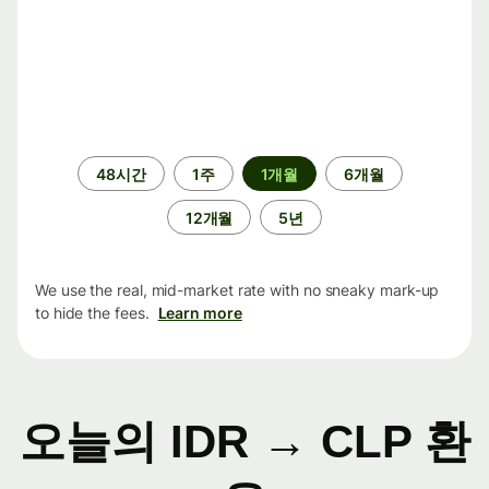
기
48시간
1주
1개월
6개월
간
12개월
5년
We use the real, mid-market rate with no sneaky mark-up
to hide the fees.
Learn more
오늘의 IDR → CLP 환