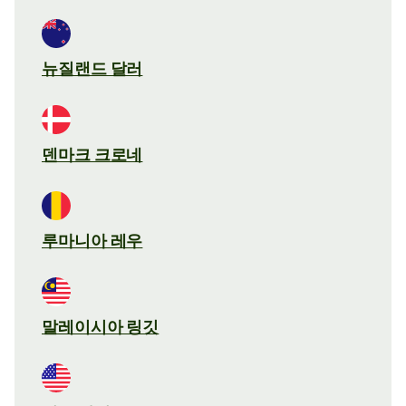
뉴질랜드 달러
덴마크 크로네
루마니아 레우
말레이시아 링깃