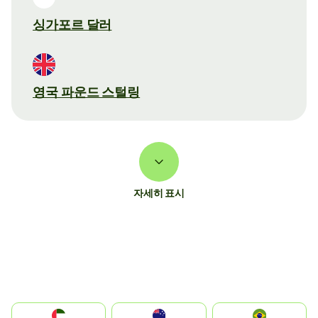
싱가포르 달러
영국 파운드 스털링
자세히 표시
الإمارات العربية المتحدة
Australia
Brazil