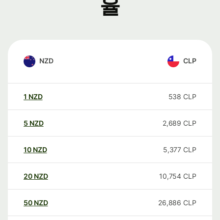
율
NZD
CLP
1
NZD
538
CLP
5
NZD
2,689
CLP
10
NZD
5,377
CLP
20
NZD
10,754
CLP
50
NZD
26,886
CLP