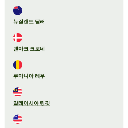
뉴질랜드 달러
덴마크 크로네
루마니아 레우
말레이시아 링깃