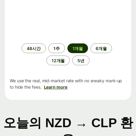
기
48시간
1주
1개월
6개월
간
12개월
5년
We use the real, mid-market rate with no sneaky mark-up
to hide the fees.
Learn more
오늘의 NZD → CLP 환