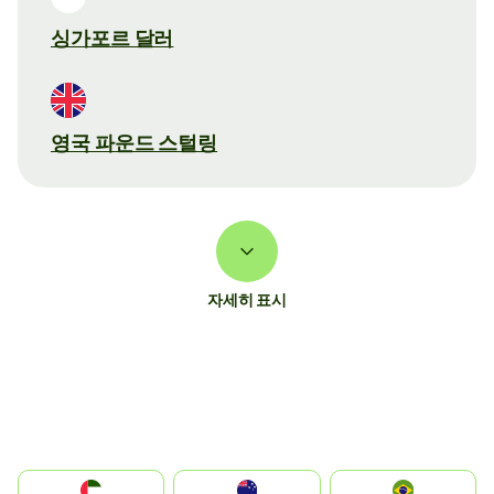
싱가포르 달러
영국 파운드 스털링
자세히 표시
الإمارات العربية المتحدة
Australia
Brazil