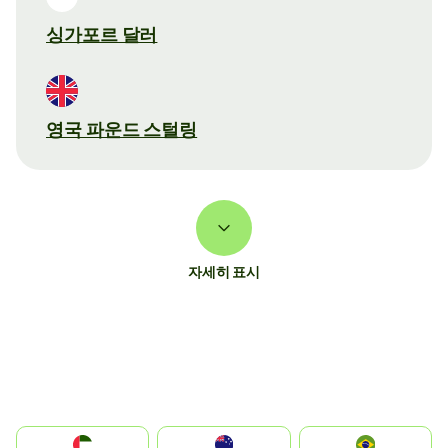
싱가포르 달러
영국 파운드 스털링
자세히 표시
الإمارات العربية المتحدة
Australia
Brazil