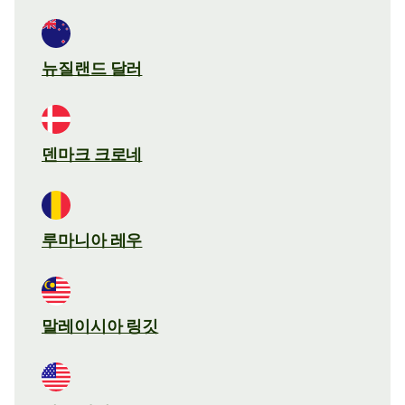
뉴질랜드 달러
덴마크 크로네
루마니아 레우
말레이시아 링깃