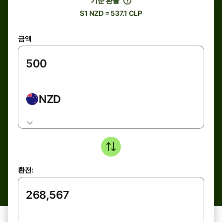
기준 환율
$1 NZD = 537.1 CLP
금액
NZD
환전: