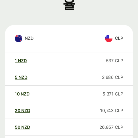
율
NZD
CLP
1
NZD
537
CLP
5
NZD
2,686
CLP
10
NZD
5,371
CLP
20
NZD
10,743
CLP
50
NZD
26,857
CLP