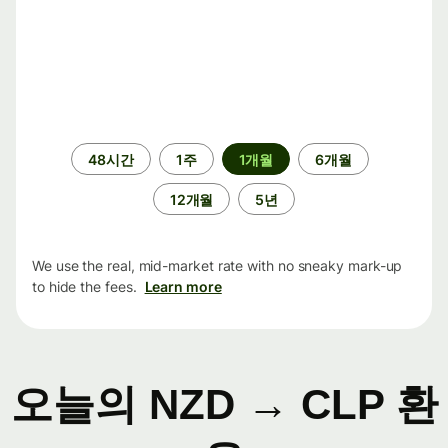
기
48시간
1주
1개월
6개월
간
12개월
5년
We use the real, mid-market rate with no sneaky mark-up
to hide the fees.
Learn more
오늘의 NZD → CLP 환