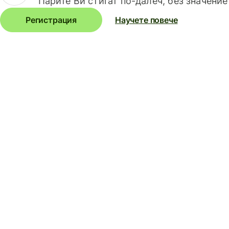
Парите Ви стигат по-далеч, без значение
Регистрация
Научете повече