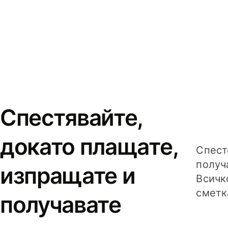
Спестявайте,
докато плащате,
Спест
получ
изпращате и
Всичк
сметк
получавате