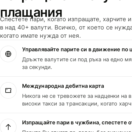
плащания
Спестете пари, когато изпращате, харчите 
в над 40+ валути. Всичко, от което се нужд
когато имате нужда от нея.
Управлявайте парите си в движение по ц
Дръжте валутите си под ръка на едно мя
за секунди.
Международна дебитна карта
Никога не се тревожете за надценки на 
високи такси за трансакции, когато харч
Изпращайте пари в чужбина, спестете о