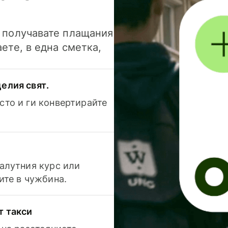
и получавате плащания
аете, в една сметка,
елия свят.
сто и ги конвертирайте
валутния курс или
ите в чужбина.
т такси