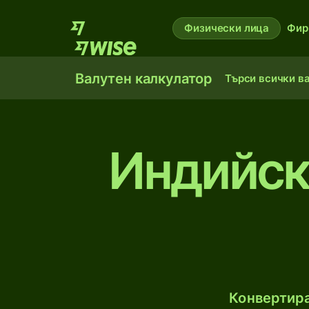
Физически лица
Фир
Валутен калкулатор
Търси всички в
Индийск
Конвертира