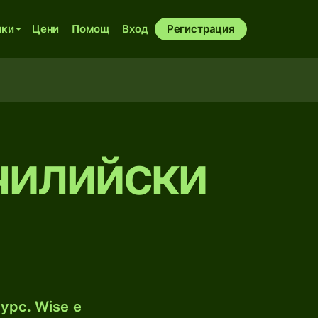
ики
Цени
Помощ
Вход
Регистрация
чилийски
урс. Wise е