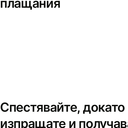
плащания
Спестявайте, докато
изпращате и получав