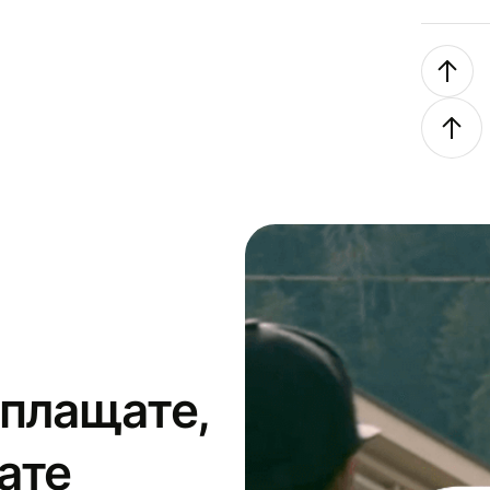
 плащате,
ате