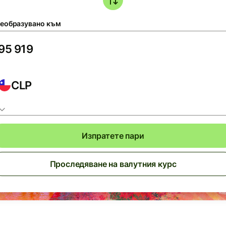
еобразувано към
CLP
Изпратете пари
Проследяване на валутния курс