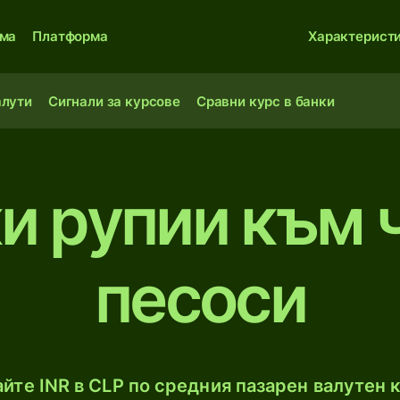
ма
Платформа
Характерист
алути
Сигнали за курсове
Сравни курс в банки
и рупии към 
песоси
йте INR в CLP по средния пазарен валутен к