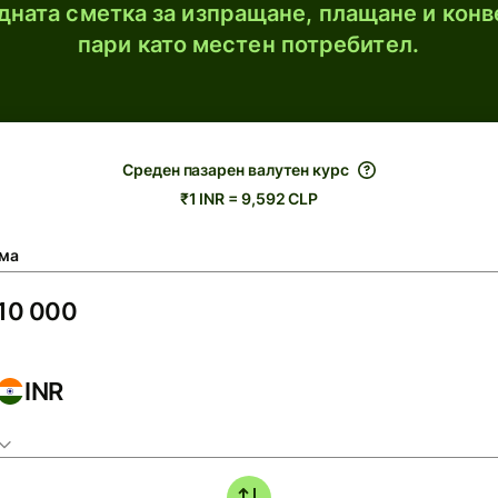
ната сметка за изпращане, плащане и конв
пари като местен потребител.
Среден пазарен валутен курс
₹1 INR = 9,592 CLP
ма
INR