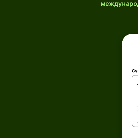
международ
Су