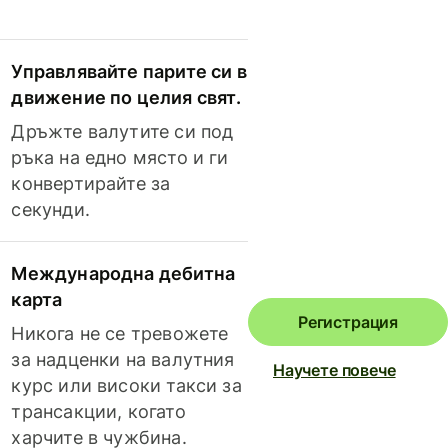
Управлявайте парите си в
движение по целия свят.
Дръжте валутите си под
ръка на едно място и ги
конвертирайте за
секунди.
Международна дебитна
карта
Регистрация
Никога не се тревожете
за надценки на валутния
Научете повече
курс или високи такси за
трансакции, когато
харчите в чужбина.