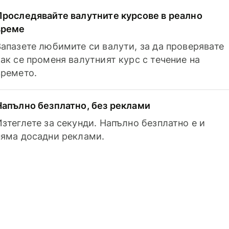
Проследявайте валутните курсове в реално
време
Запазете любимите си валути, за да проверявате
как се променя валутният курс с течение на
времето.
Напълно безплатно, без реклами
Изтеглете за секунди. Напълно безплатно е и
няма досадни реклами.