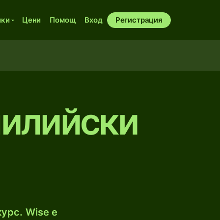
ики
Цени
Помощ
Вход
Регистрация
чилийски
урс. Wise е