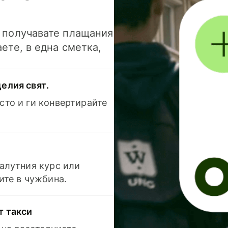
и получавате плащания
аете, в една сметка,
елия свят.
сто и ги конвертирайте
валутния курс или
ите в чужбина.
т такси