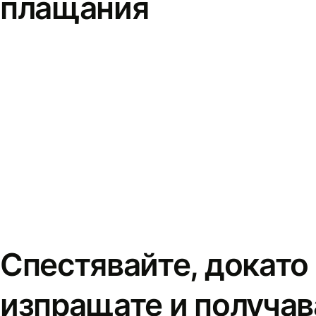
плащания
Спестявайте, докато
изпращате и получав