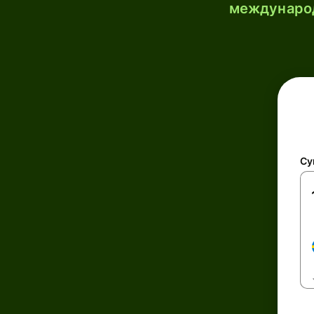
международ
Су