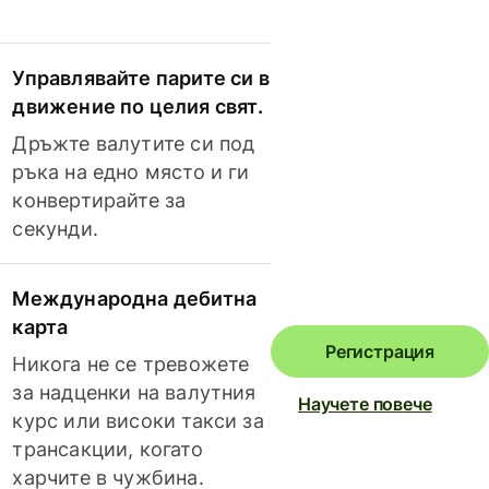
Управлявайте парите си в
движение по целия свят.
Дръжте валутите си под
ръка на едно място и ги
конвертирайте за
секунди.
Международна дебитна
карта
Регистрация
Никога не се тревожете
за надценки на валутния
Научете повече
курс или високи такси за
трансакции, когато
харчите в чужбина.