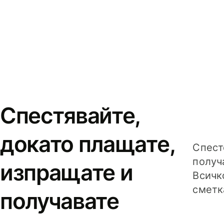
Спестявайте,
докато плащате,
Спест
получ
изпращате и
Всичк
сметк
получавате