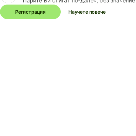
Парите Ви стигат по-далеч, без значение
Регистрация
Научете повече