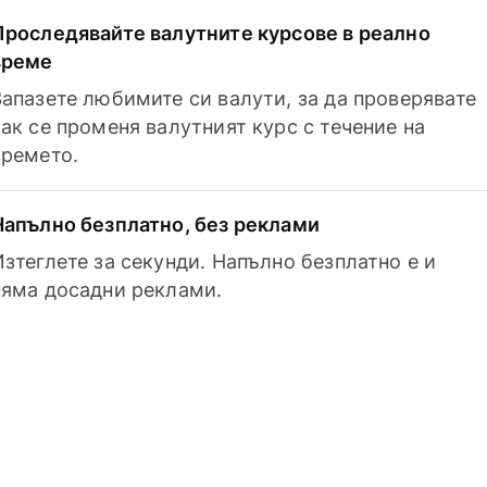
Проследявайте валутните курсове в реално
време
Запазете любимите си валути, за да проверявате
как се променя валутният курс с течение на
времето.
Напълно безплатно, без реклами
Изтеглете за секунди. Напълно безплатно е и
няма досадни реклами.