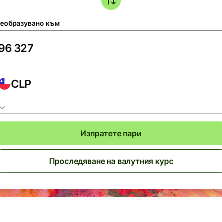
еобразувано към
CLP
Изпратете пари
Проследяване на валутния курс