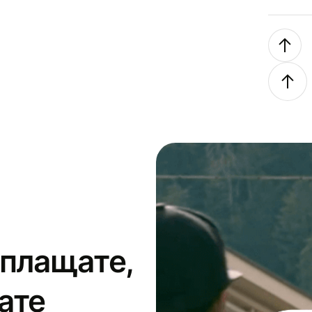
 плащате,
ате