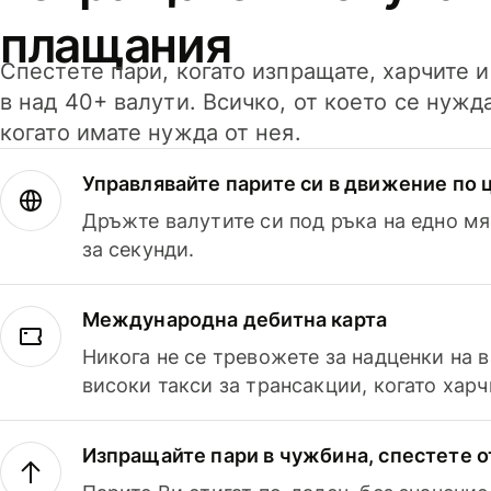
плащания
Спестете пари, когато изпращате, харчите 
в над 40+ валути. Всичко, от което се нужд
когато имате нужда от нея.
Управлявайте парите си в движение по ц
Дръжте валутите си под ръка на едно мя
за секунди.
Международна дебитна карта
Никога не се тревожете за надценки на 
високи такси за трансакции, когато харч
Изпращайте пари в чужбина, спестете о