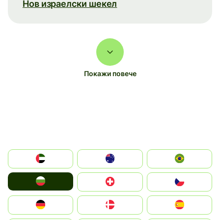
Нов израелски шекел
Покажи повече
الإمارات العربية المتحدة
Australia
Brazil
България
Switzerland
Czechia
Deutschland
Denmark
España