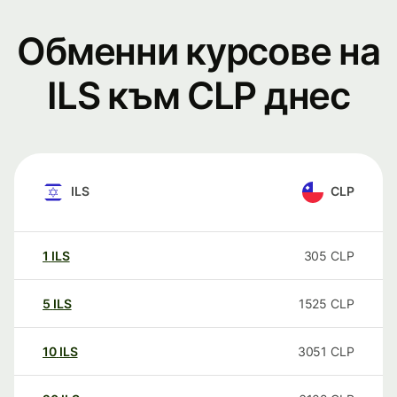
Обменни курсове на
ILS към CLP днес
ILS
CLP
1
ILS
305
CLP
5
ILS
1525
CLP
10
ILS
3051
CLP