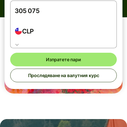
CLP
Изпратете пари
Проследяване на валутния курс