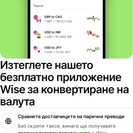
Изтеглете нашето
безплатно приложение
Wise за конвертиране на
валута
Сравнете доставчиците на парични преводи
Без скрити такси, винаги ще получавате
средния пазарен валутен курс
с Wise.