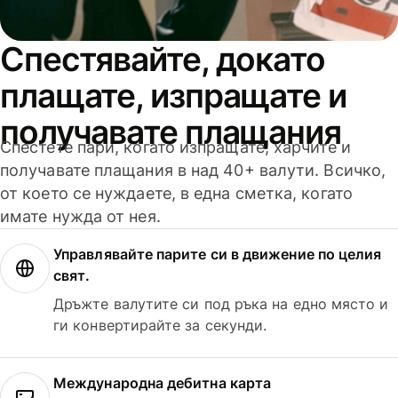
Спестявайте, докато
плащате, изпращате и
получавате плащания
Спестете пари, когато изпращате, харчите и
получавате плащания в над 40+ валути. Всичко,
от което се нуждаете, в една сметка, когато
имате нужда от нея.
Управлявайте парите си в движение по целия
свят.
Дръжте валутите си под ръка на едно място и
ги конвертирайте за секунди.
Международна дебитна карта