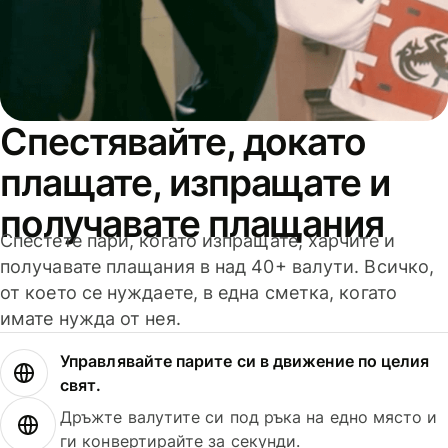
Спестявайте, докато
плащате, изпращате и
получавате плащания
Спестете пари, когато изпращате, харчите и
получавате плащания в над 40+ валути. Всичко,
от което се нуждаете, в една сметка, когато
имате нужда от нея.
Управлявайте парите си в движение по целия
свят.
Дръжте валутите си под ръка на едно място и
ги конвертирайте за секунди.