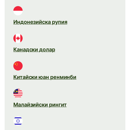
Индонезийска рупия
Канадски долар
Китайски юан ренминби
Малайзийски рингит