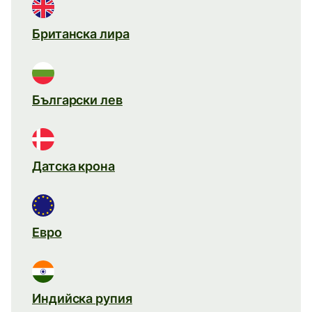
Британска лира
Български лев
Датска крона
Евро
Индийска рупия