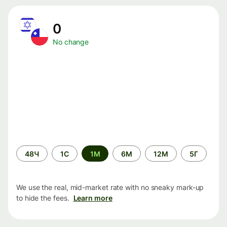
0
No change
Time
48Ч
1С
1М
6М
12М
5Г
period
We use the real, mid-market rate with no sneaky mark-up
to hide the fees.
Learn more