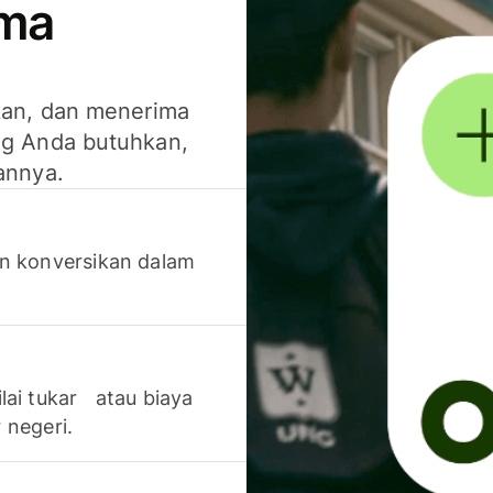
ima
kan, dan menerima
g Anda butuhkan,
annya.
n konversikan dalam
lai tukar atau biaya
 negeri.