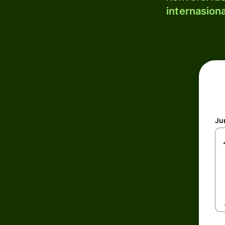
internasion
Ju