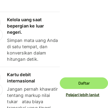
Kelola uang saat
bepergian ke luar
negeri.
Simpan mata uang Anda
di satu tempat, dan
konversikan dalam
hitungan detik.
Kartu debit
internasional
Daftar
Jangan pernah khawatir
Pelajari lebih lanjut
tentang markup nilai
tukar atau biaya
transaksi yang tinggi