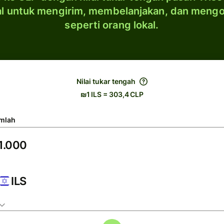
al untuk mengirim, membelanjakan, dan meng
seperti orang lokal.
Nilai tukar tengah
₪1 ILS = 303,4 CLP
mlah
ILS