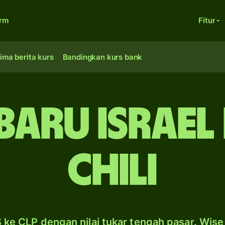
orm
Fitur
ima berita kurs
Bandingkan kurs bank
baru Israel
Chili
S ke CLP dengan nilai tukar tengah pasar. Wise