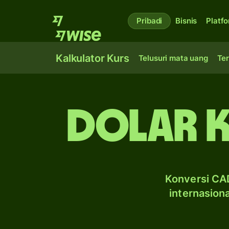
Pribadi
Bisnis
Platf
Kalkulator Kurs
Telusuri mata uang
Ter
dolar K
Konversi CAD
internasion