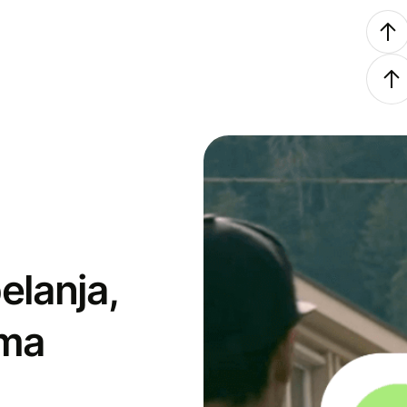
elanja,
ima