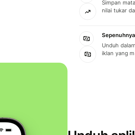
Simpan mata
nilai tukar d
Sepenuhnya g
Unduh dalam 
iklan yang 