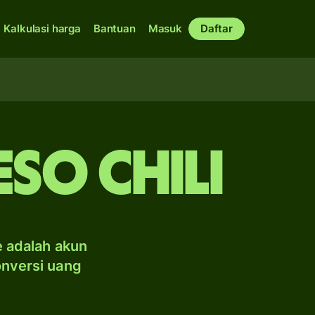
Kalkulasi harga
Bantuan
Masuk
Daftar
so Chili
e adalah akun
onversi uang