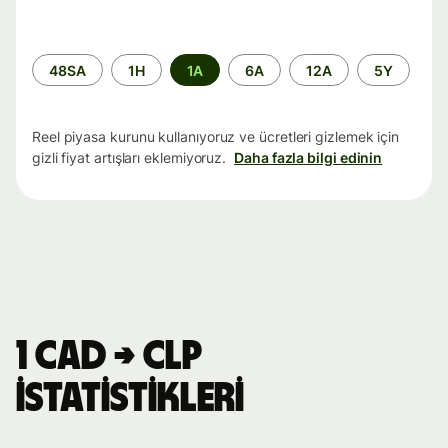
Zaman
48SA
1H
1A
6A
12A
5Y
aralığı
Reel piyasa kurunu kullanıyoruz ve ücretleri gizlemek için
gizli fiyat artışları eklemiyoruz.
Daha fazla bilgi edinin
1 CAD → CLP
istatistikleri