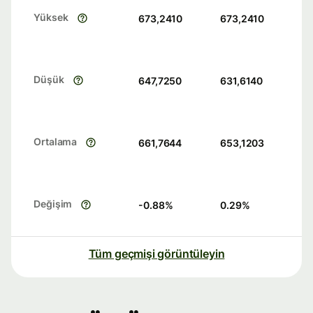
Yüksek
673,2410
673,2410
Düşük
647,7250
631,6140
Ortalama
661,7644
653,1203
Değişim
-0.88
%
0.29
%
Tüm geçmişi görüntüleyin