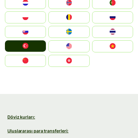
Nederland
Norge
Portugal
Polska
România
Россия
Slovensko
Ruoŧŧa
ไทย
Türkiye
United States
Vietnam
中国
中國香港特別行政區
Döviz kurları:
Uluslararası para transferleri: