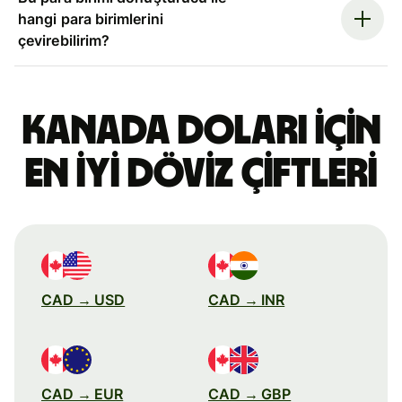
hangi para birimlerini
çevirebilirim?
Kanada doları için
en iyi döviz çiftleri
CAD → USD
CAD → INR
CAD → EUR
CAD → GBP