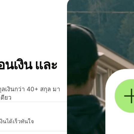
โอนเงิน และ
กุลเงินกว่า 40+ สกุล มา
เดียว
งินได้เร็วทันใจ