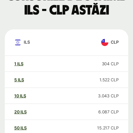
ILS - CLP astăzi
ILS
CLP
1
ILS
304
CLP
5
ILS
1.522
CLP
10
ILS
3.043
CLP
20
ILS
6.087
CLP
50
ILS
15.217
CLP