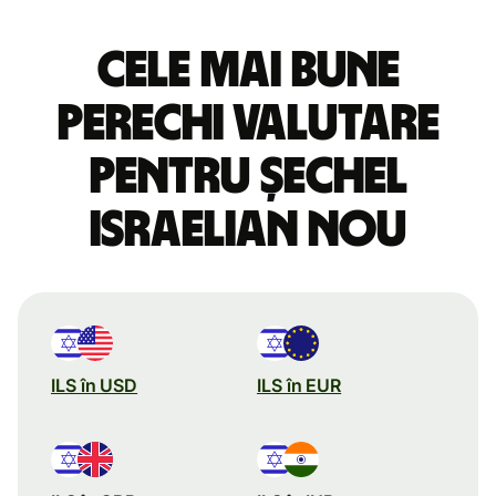
Cele mai bune
perechi valutare
pentru șechel
israelian nou
ILS în USD
ILS în EUR