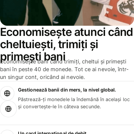
Economisește atunci când
cheltuiești, trimiți și
primești bani
Economisește bani când trimiți, cheltui și primești
bani în peste 40 de monede. Tot ce ai nevoie, într-
un singur cont, oricând ai nevoie.
Gestionează banii din mers, la nivel global.
Păstrează-ți monedele la îndemână în același loc
și convertește-le în câteva secunde.
Un card internațional de debit