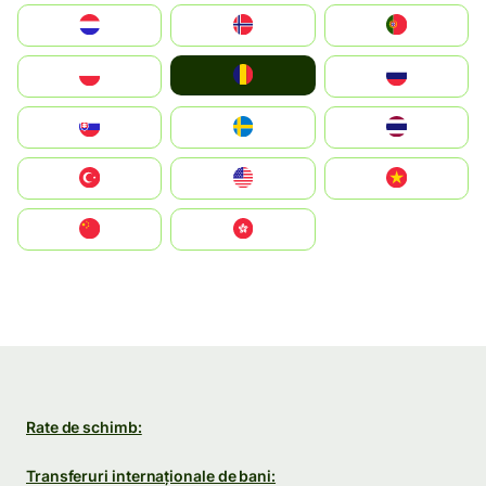
Nederland
Norge
Portugal
România
Polska
Россия
Slovensko
Ruoŧŧa
ไทย
Türkiye
United States
Vietnam
中国
中國香港特別行政區
Rate de schimb:
Transferuri internaționale de bani: