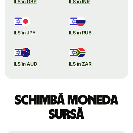
ILS în GBP
ILS în INR
ILS în JPY
ILS în RUB
ILS în AUD
ILS în ZAR
Schimbă moneda
sursă