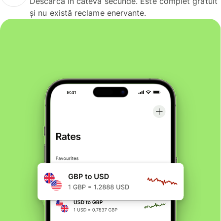
Descarcă în câteva secunde. Este complet gratuit
și nu există reclame enervante.