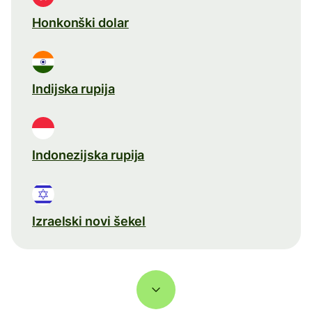
Honkonški dolar
Indijska rupija
Indonezijska rupija
Izraelski novi šekel