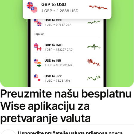
Preuzmite našu besplatnu
Wise aplikaciju za
pretvaranje valuta
Usporedite pružatelje usluga prijenosa novca