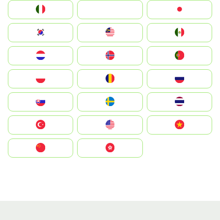
Italia
JA
Japan
South Korea
Malay
Mexico
Nederland
Norge
Portugal
Polska
România
Россия
Slovensko
Ruoŧŧa
ไทย
Türkiye
United States
Vietnam
中国
中國香港特別行政區