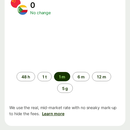
0
No change
Time
48 h
1 t
1 m
6 m
12 m
period
5 g
We use the real, mid-market rate with no sneaky mark-up
to hide the fees.
Learn more