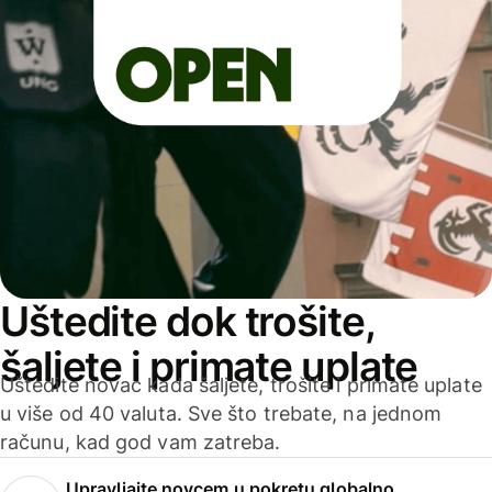
Uštedite dok trošite,
šaljete i primate uplate
Uštedite novac kada šaljete, trošite i primate uplate
u više od 40 valuta. Sve što trebate, na jednom
računu, kad god vam zatreba.
Upravljajte novcem u pokretu globalno.