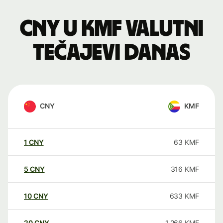
CNY u KMF valutni
tečajevi danas
CNY
KMF
1
CNY
63
KMF
5
CNY
316
KMF
10
CNY
633
KMF
20
CNY
1.266
KMF