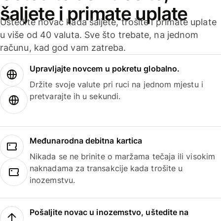
šaljete i primate uplate
Uštedite novac kada šaljete, trošite i primate uplate
u više od 40 valuta. Sve što trebate, na jednom
računu, kad god vam zatreba.
Upravljajte novcem u pokretu globalno.
Držite svoje valute pri ruci na jednom mjestu i
pretvarajte ih u sekundi.
Međunarodna debitna kartica
Nikada se ne brinite o maržama tečaja ili visokim
naknadama za transakcije kada trošite u
inozemstvu.
Pošaljite novac u inozemstvo, uštedite na