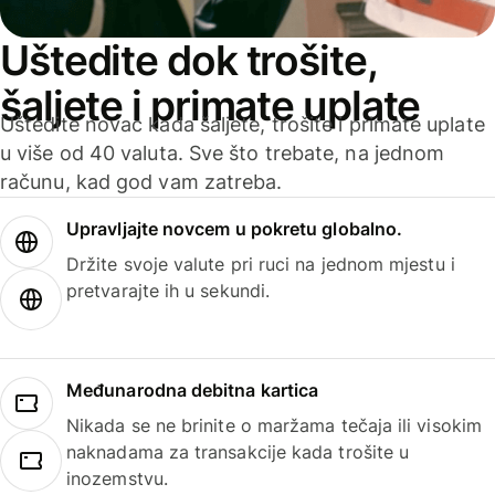
Uštedite dok trošite,
šaljete i primate uplate
Uštedite novac kada šaljete, trošite i primate uplate
u više od 40 valuta. Sve što trebate, na jednom
računu, kad god vam zatreba.
Upravljajte novcem u pokretu globalno.
Držite svoje valute pri ruci na jednom mjestu i
pretvarajte ih u sekundi.
Međunarodna debitna kartica
Nikada se ne brinite o maržama tečaja ili visokim
naknadama za transakcije kada trošite u
inozemstvu.