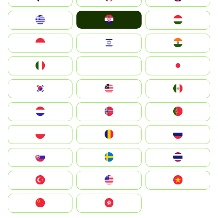
Hrvatska
Greece
Magyarország
Indonesia
Israel
India
Italia
JA
Japan
South Korea
Malay
Mexico
Nederland
Norge
Portugal
Polska
România
Россия
Slovensko
Ruoŧŧa
ไทย
Türkiye
United States
Vietnam
中国
中國香港特別行政區