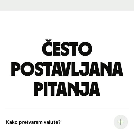
Često
postavljana
pitanja
Kako pretvaram valute?