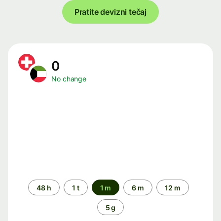
Pratite devizni tečaj
0
No change
Time
48 h
1 t
1 m
6 m
12 m
period
5 g