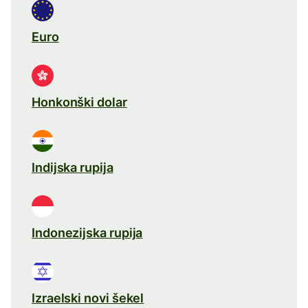
Euro
Honkonški dolar
Indijska rupija
Indonezijska rupija
Izraelski novi šekel