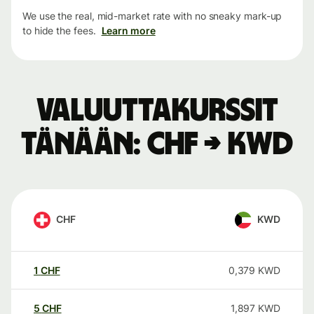
We use the real, mid-market rate with no sneaky mark-up
to hide the fees.
Learn more
Valuuttakurssit
tänään: CHF → KWD
CHF
KWD
1
CHF
0,379
KWD
5
CHF
1,897
KWD