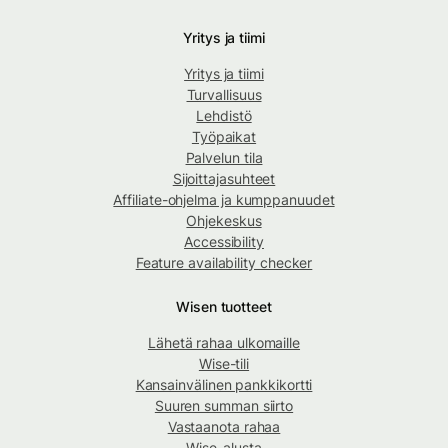
Yritys ja tiimi
Yritys ja tiimi
Turvallisuus
Lehdistö
Työpaikat
Palvelun tila
Sijoittajasuhteet
Affiliate-ohjelma ja kumppanuudet
Ohjekeskus
Accessibility
Feature availability checker
Wisen tuotteet
Lähetä rahaa ulkomaille
Wise-tili
Kansainvälinen pankkikortti
Suuren summan siirto
Vastaanota rahaa
Wise-alusta