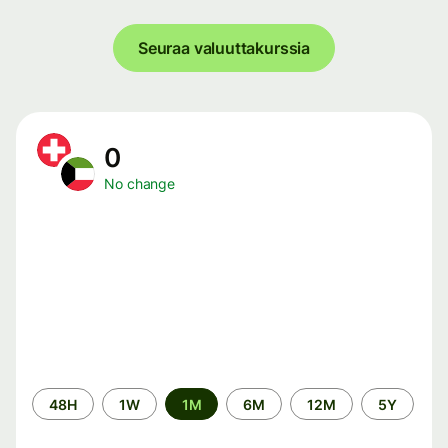
Seuraa valuuttakurssia
0
No change
Time
48H
1W
1M
6M
12M
5Y
period