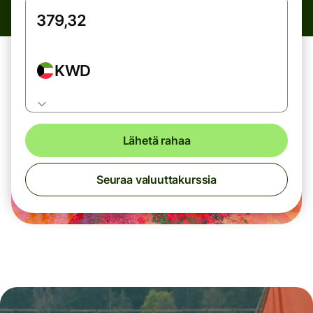
KWD
Lähetä rahaa
Seuraa valuuttakurssia