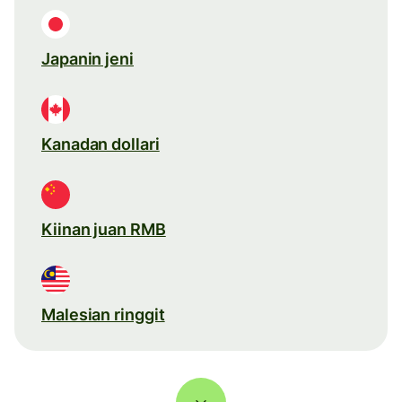
Japanin jeni
Kanadan dollari
Kiinan juan RMB
Malesian ringgit