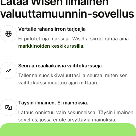
Lataa Wisen ilmainen
valuuttamuunnin-sovellus
Vertaile rahansiirron tarjoajia
Ei piilotettuja maksuja. Wisella siirrät rahaa aina
markkinoiden keskikurssilla
.
Seuraa reaaliaikaisia vaihtokursseja
Tallenna suosikkivaluuttasi ja seuraa, miten sen
vaihtokurssi muuttuu ajan mittaan.
Täysin ilmainen. Ei mainoksia.
Lataus onnistuu vain sekunneissa. Täysin ilmainen
sovellus, jossa ei ole ärsyttäviä mainoksia.