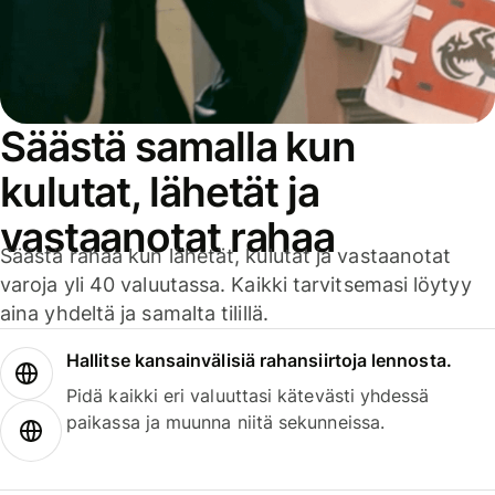
Säästä samalla kun
kulutat, lähetät ja
vastaanotat rahaa
Säästä rahaa kun lähetät, kulutat ja vastaanotat
varoja yli 40 valuutassa. Kaikki tarvitsemasi löytyy
aina yhdeltä ja samalta tilillä.
Hallitse kansainvälisiä rahansiirtoja lennosta.
Pidä kaikki eri valuuttasi kätevästi yhdessä
paikassa ja muunna niitä sekunneissa.