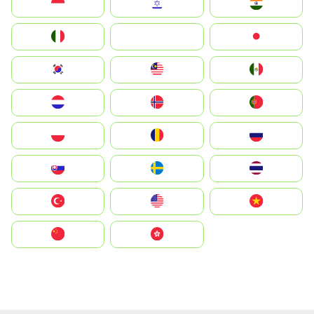
Indonesia
Israel
India
Italia
JA
Japan
South Korea
Malay
Mexico
Nederland
Norge
Portugal
Polska
România
Россия
Slovensko
Ruoŧŧa
ไทย
Türkiye
United States
Vietnam
中国
中國香港特別行政區