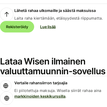
Lähetä rahaa ulkomaille ja säästä maksuissa
Laita raha kiertämään, etäisyydestä riippumatta.
Rekisteröidy
Lue lisää
Lataa Wisen ilmainen
valuuttamuunnin-sovellus
Vertaile rahansiirron tarjoajia
Ei piilotettuja maksuja. Wisella siirrät rahaa aina
markkinoiden keskikurssilla
.