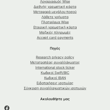
Λογαριασμός Wise
Διεθνής χρεωστική κάρτα
Μεταφορά μεγάλου ποσού
Λάβετε χρήματα
Πλατφόρμα Wise
Εταιρική χρεωστική κάρτα
Μαζικές πληρωμές
Accept card payments
Πηγές
Research privacy policy
Μετατροπέας συναλλάγματος
International stock ticker
Κωδικοί Swift/BIC
Κωδικοί IBAN
Ειδοποιήσεις ισοτιμίας
Σύγκριση συναλλαγματικών ισοτιμιών
Ακολουθήστε μας