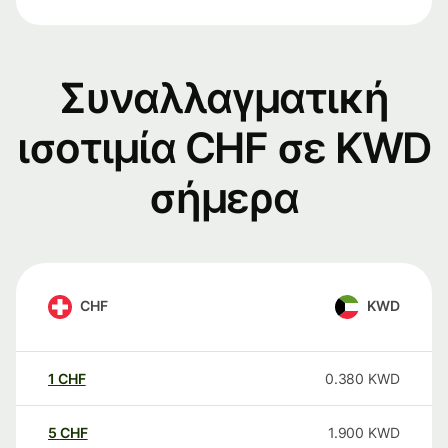
Συναλλαγματική
ισοτιμία CHF σε KWD
σήμερα
CHF
KWD
1
CHF
0.380
KWD
5
CHF
1.900
KWD