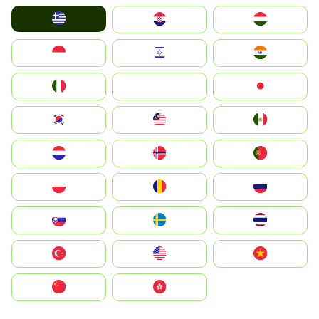
Greece
Hrvatska
Magyarország
Indonesia
Israel
India
Italia
JA
Japan
South Korea
Malay
Mexico
Nederland
Norge
Portugal
Polska
România
Россия
Slovensko
Ruoŧŧa
ไทย
Türkiye
United States
Vietnam
中国
中國香港特別行政區