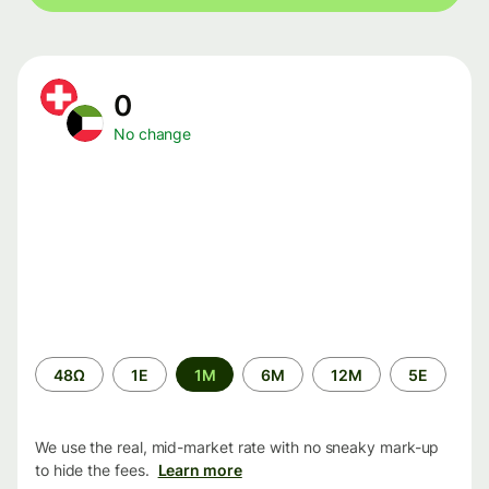
0
No change
Time
48Ω
1Ε
1M
6M
12M
5Ε
period
We use the real, mid-market rate with no sneaky mark-up
to hide the fees.
Learn more