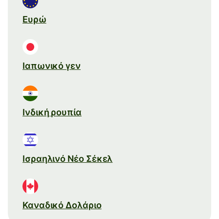
Ευρώ
Ιαπωνικό γεν
Ινδική ρουπία
Ισραηλινό Νέο Σέκελ
Καναδικό Δολάριο