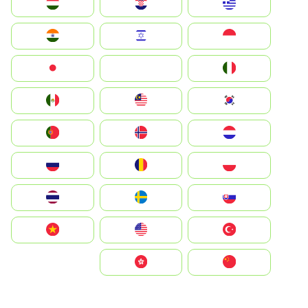
Greece
Hrvatska
Magyarország
Indonesia
Israel
India
Italia
JA
Japan
South Korea
Malay
Mexico
Nederland
Norge
Portugal
Polska
România
Россия
Slovensko
Ruoŧŧa
ไทย
Türkiye
United States
Vietnam
中国
中國香港特別行政區