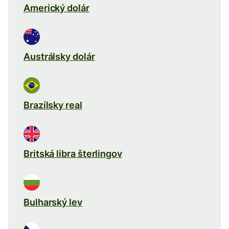
Americký dolár
Austrálsky dolár
Brazílsky real
Britská libra šterlingov
Bulharský lev