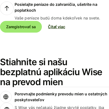
Posielajte peniaze do zahraničia, ušetrite na
poplatkoch
Vaše peniaze budú doma kdekoľvek na svete.
Zaregistrovať sa
Čítať viac
Stiahnite si našu
bezplatnú aplikáciu Wise
na prevod mien
Porovnajte podmienky prevodu mien u ostatných
poskytovateľov
S Wise vás nečakajú žiadne skryté poplatky, iba