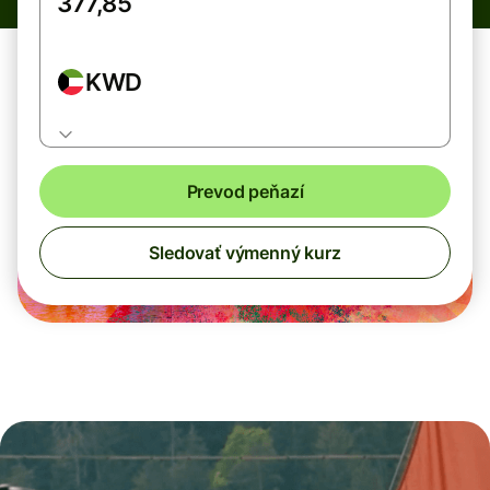
KWD
Prevod peňazí
Sledovať výmenný kurz