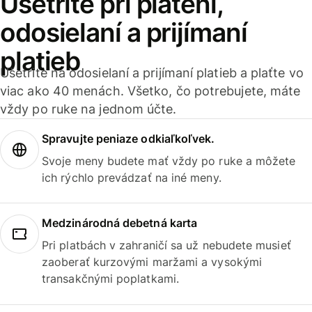
Ušetrite pri platení,
odosielaní a prijímaní
platieb
Ušetrite na odosielaní a prijímaní platieb a plaťte vo
viac ako 40 menách. Všetko, čo potrebujete, máte
vždy po ruke na jednom účte.
Spravujte peniaze odkiaľkoľvek.
Svoje meny budete mať vždy po ruke a môžete
ich rýchlo prevádzať na iné meny.
Medzinárodná debetná karta
Pri platbách v zahraničí sa už nebudete musieť
zaoberať kurzovými maržami a vysokými
transakčnými poplatkami.