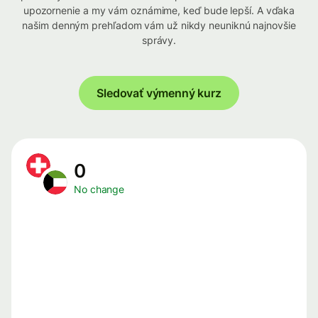
upozornenie a my vám oznámime, keď bude lepší. A vďaka
našim denným prehľadom vám už nikdy neuniknú najnovšie
správy.
Sledovať výmenný kurz
0
No change