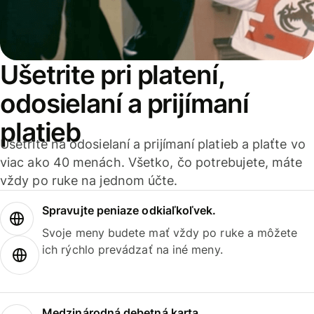
Ušetrite pri platení,
odosielaní a prijímaní
platieb
Ušetrite na odosielaní a prijímaní platieb a plaťte vo
viac ako 40 menách. Všetko, čo potrebujete, máte
vždy po ruke na jednom účte.
Spravujte peniaze odkiaľkoľvek.
Svoje meny budete mať vždy po ruke a môžete
ich rýchlo prevádzať na iné meny.
Medzinárodná debetná karta