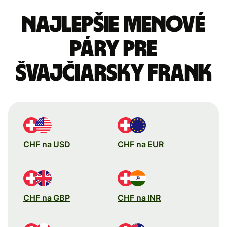
Najlepšie menové
páry pre
Švajčiarsky frank
CHF na USD
CHF na EUR
CHF na GBP
CHF na INR