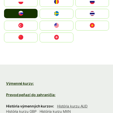
Polska
România
Россия
Slovensko
Ruoŧŧa
ไทย
Türkiye
United States
Vietnam
中国
中國香港特別行政區
Výmenné kurzy:
Prevod peňazí do zahraničia:
História výmenných kurzov:
História kurzu AUD
História kurzu GBP
História kurzu MXN