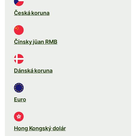
Česká koruna
Čínsky jüan RMB
Dánská koruna
Euro
Hong Kongský dolár