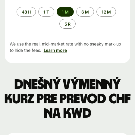
Time
48 H
1 T
1 M
6 M
12 M
period
5 R
We use the real, mid-market rate with no sneaky mark-up
to hide the fees.
Learn more
Dnešný výmenný
kurz pre prevod CHF
na KWD