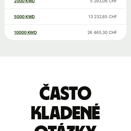
2000
KWD
5 293,06
CHF
5000
KWD
13 232,65
CHF
10000
KWD
26 465,30
CHF
Často
kladené