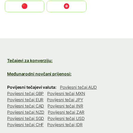
中国
中國香港特別行政區
Tečajevi za konverziju:
Međunarodni novčani prijenosi:
Povijesni tečajevi valuta:
Povijesni tečaj AUD
Povijesni tečaj GBP
Povijesni tečaj MXN
Povijesni tečaj EUR
Povijesni tečaj JPY
Povijesni tečaj CAD
Povijesni tečaj INR
Povijesni tečaj NZD
Povijesni tečaj ZAR
Povijesni tečaj SGD
Povijesni tečaj USD
Povijesni tečaj CHF
Povijesni tečaj IDR