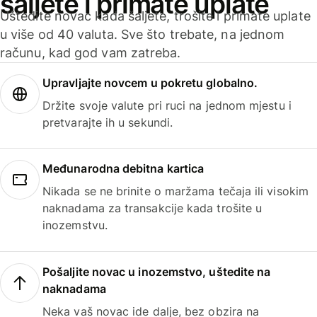
šaljete i primate uplate
Uštedite novac kada šaljete, trošite i primate uplate
u više od 40 valuta. Sve što trebate, na jednom
računu, kad god vam zatreba.
Upravljajte novcem u pokretu globalno.
Držite svoje valute pri ruci na jednom mjestu i
pretvarajte ih u sekundi.
Međunarodna debitna kartica
Nikada se ne brinite o maržama tečaja ili visokim
naknadama za transakcije kada trošite u
inozemstvu.
Pošaljite novac u inozemstvo, uštedite na
naknadama
Neka vaš novac ide dalje, bez obzira na