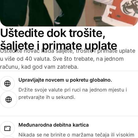
Uštedite dok trošite,
šaljete i primate uplate
Uštedite novac kada šaljete, trošite i primate uplate
u više od 40 valuta. Sve što trebate, na jednom
računu, kad god vam zatreba.
Upravljajte novcem u pokretu globalno.
Držite svoje valute pri ruci na jednom mjestu i
pretvarajte ih u sekundi.
Međunarodna debitna kartica
Nikada se ne brinite o maržama tečaja ili visokim