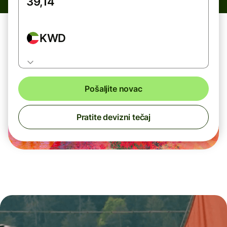
KWD
Pošaljite novac
Pratite devizni tečaj