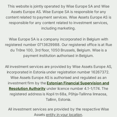
This website is jointly operated by Wise Europe SA and Wise
Assets Europe AS. Wise Europe SA is responsible for any
content related to payment services. Wise Assets Europe AS is
responsible for any content related to investment services,
including marketing.
Wise Europe SA is a company incorporated in Belgium with
registered number 0713629988. Our registered office is at Rue
du Trône 100, 3rd floor, 1050 Brussels, Belgium. Wise is a
payment institution authorised in Belgium.
All investment services are provided by Wise Assets Europe AS,
incorporated in Estonia under registration number 16267372.
Wise Assets Europe AS is authorised and regulated as an
investment firm by the
Estonian Financial Supervision and
Resolution Authority
under licence number 4.1-1/174. The
registered address is Kopli tn 68a, Põhja-Tallinna linnaosa,
Tallinn, Estonia.
All investment services are provided by the respective Wise
Assets
entity in your location
.