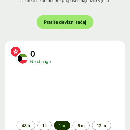
sažetke nikad nećete propustiti najnovije vijesti.
Pratite devizni tečaj
0
No change
Time
48 h
1 t
1 m
6 m
12 m
period