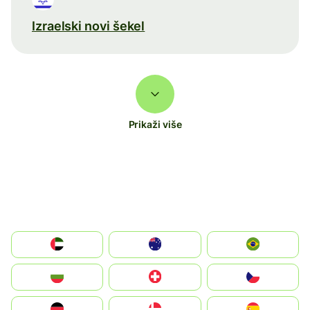
Izraelski novi šekel
Prikaži više
الإمارات العربية المتحدة
Australia
Brazil
България
Switzerland
Czechia
Deutschland
Denmark
España