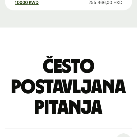
10000
KWD
255.466,00
HKD
Često
postavljana
pitanja