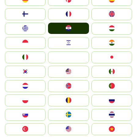
Suomi
France
United Kingdom
Hrvatska
Greece
Magyarország
Indonesia
Israel
India
Italia
JA
Japan
South Korea
Malay
Mexico
Nederland
Norge
Portugal
Polska
România
Россия
Slovensko
Ruoŧŧa
ไทย
Türkiye
United States
Vietnam