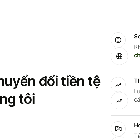
So
Kh
ch
uyển đổi tiền tệ
Th
Lư
ng tôi
cá
Ho
Tả