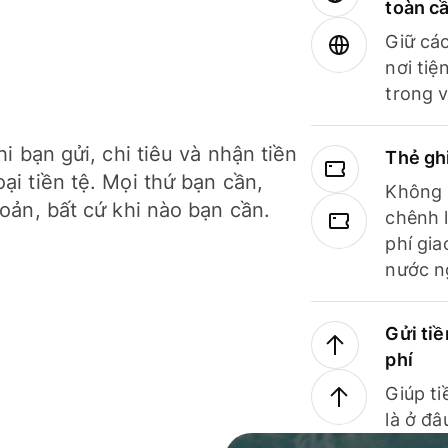
toàn c
Giữ các
nơi tiệ
trong v
hi bạn gửi, chi tiêu và nhận tiền
Thẻ gh
ại tiền tệ. Mọi thứ bạn cần,
Không b
hoản, bất cứ khi nào bạn cần.
chênh l
phí gia
nước n
Gửi tiề
phí
Giúp ti
là ở đâ