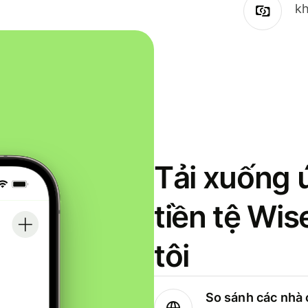
kh
Tải xuống 
tiền tệ Wi
tôi
So sánh các nhà 