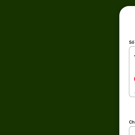
Số 
Ch