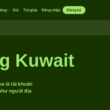
năng
Giá
Trợ giúp
Đăng nhập
Đăng ký
g Kuwait
 là tài khoản
 như người địa