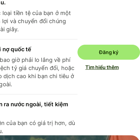
ầu.
 loại tiền tệ của bạn ở một
n lợi và chuyển đổi chúng
ài giây.
i nợ quốc tế
Đăng ký
ao giờ phải lo lắng về phí
Tìm hiểu thêm
ệch tỷ giá chuyển đổi, hoặc
o dịch cao khi bạn chi tiêu ở
goài.
n ra nước ngoài, tiết kiệm
ền của bạn có giá trị hơn, dù
u.