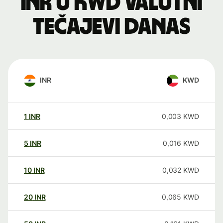
INR u KWD valutni
tečajevi danas
INR
KWD
1
INR
0,003
KWD
5
INR
0,016
KWD
10
INR
0,032
KWD
20
INR
0,065
KWD