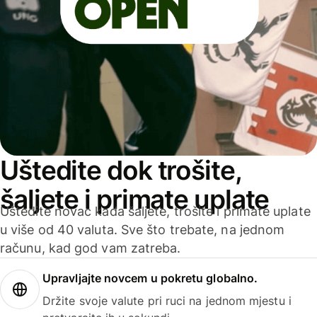
Uštedite dok trošite,
šaljete i primate uplate
Uštedite novac kada šaljete, trošite i primate uplate
u više od 40 valuta. Sve što trebate, na jednom
računu, kad god vam zatreba.
Upravljajte novcem u pokretu globalno.
Držite svoje valute pri ruci na jednom mjestu i