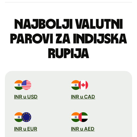
Najbolji valutni
parovi za indijska
rupija
INR u USD
INR u CAD
INR u EUR
INR u AED