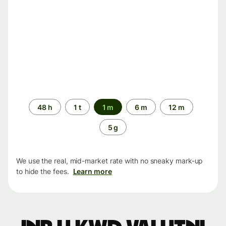
Time
48 h
1 t
1 m
6 m
12 m
period
5 g
We use the real, mid-market rate with no sneaky mark-up
to hide the fees.
Learn more