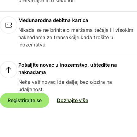
pretvarajte ih u sekundi.
Međunarodna debitna kartica
Nikada se ne brinite o maržama tečaja ili visokim
naknadama za transakcije kada trošite u
inozemstvu.
Pošaljite novac u inozemstvo, uštedite na
naknadama
Neka vaš novac ide dalje, bez obzira na
udaljenost.
Registrirajte se
Doznajte više