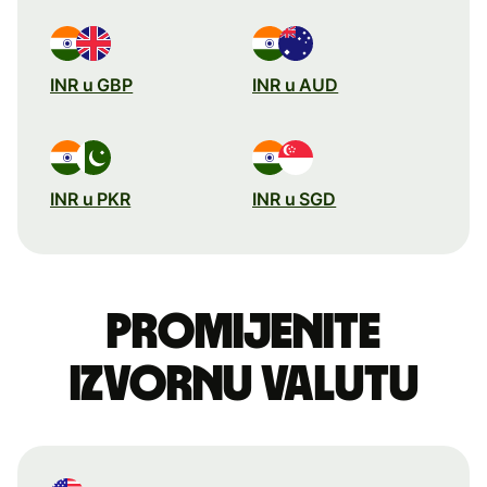
INR u GBP
INR u AUD
INR u PKR
INR u SGD
Promijenite
izvornu valutu