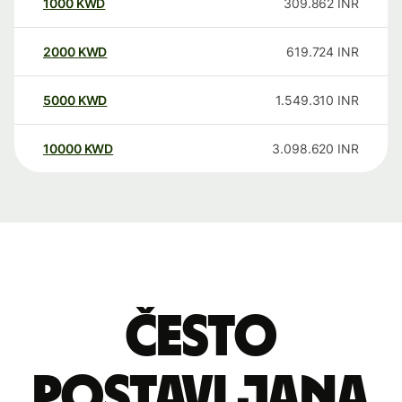
1000
KWD
309.862
INR
2000
KWD
619.724
INR
5000
KWD
1.549.310
INR
10000
KWD
3.098.620
INR
Često
postavljana