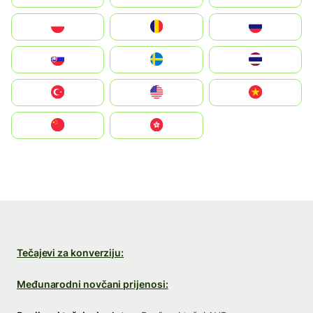
Polska
România
Россия
Slovensko
Ruoŧŧa
ไทย
Türkiye
United States
Vietnam
中国
中國香港特別行政區
Tečajevi za konverziju:
Međunarodni novčani prijenosi: