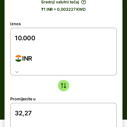
Srednji valutni tečaj
₹1 INR = 0,003227 KWD
Iznos
INR
Promijenite u