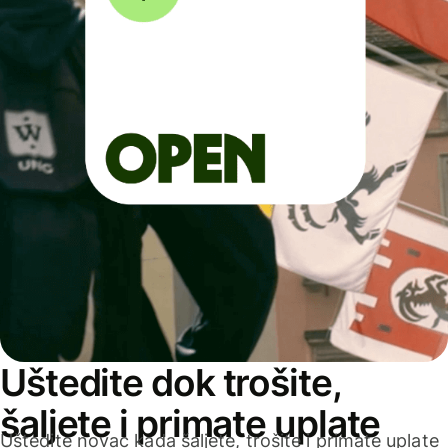
Uštedite dok trošite,
šaljete i primate uplate
Uštedite novac kada šaljete, trošite i primate uplate