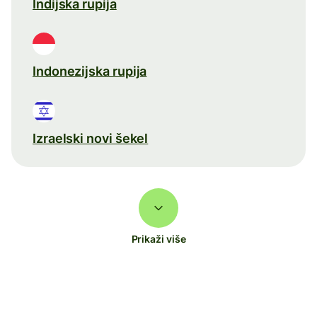
Indijska rupija
Indonezijska rupija
Izraelski novi šekel
Prikaži više