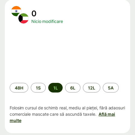
0
Nicio modificare
Perioada
48H
1S
1L
6L
12L
5A
Folosim cursul de schimb real, mediu al pieței, fără adaosuri
comerciale mascate care să ascundă taxele.
Află mai
multe