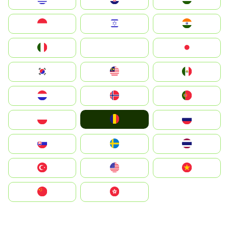
Indonesia
Israel
India
Italia
JA
Japan
South Korea
Malay
Mexico
Nederland
Norge
Portugal
România
Polska
Россия
Slovensko
Ruoŧŧa
ไทย
Türkiye
United States
Vietnam
中国
中國香港特別行政區