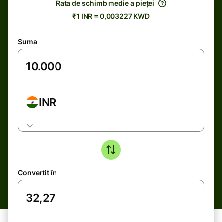
Rata de schimb medie a pieței
₹1 INR = 0,003227 KWD
Suma
INR
Convertit în