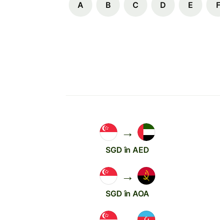
A
B
C
D
E
→
SGD în AED
→
SGD în AOA
→