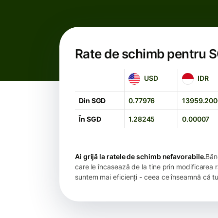
Rate de schimb pentru 
USD
IDR
USD
IDR
Din SGD
0.77976
13959.20
În SGD
1.28245
0.00007
Ai grijă la ratele de schimb nefavorabile.
Bănc
care le încasează de la tine prin modificarea
suntem mai eficienți - ceea ce înseamnă că tu 