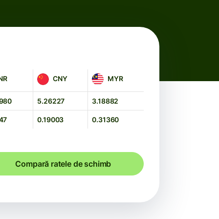
CNY
MYR
NR
CNY
MYR
4980
5.26227
3.18882
47
0.19003
0.31360
Compară ratele de schimb