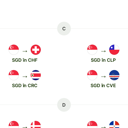
C
→
→
SGD în CHF
SGD în CLP
→
→
SGD în CRC
SGD în CVE
D
→
→