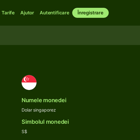
Tarife
Ajutor
Autentificare
Înregistrare
Numele monedei
Dolar singaporez
Simbolul monedei
S$