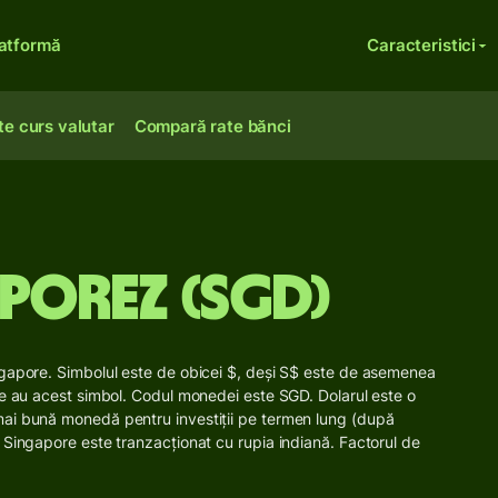
atformă
Caracteristici
te curs valutar
Compară rate bănci
porez (SGD)
ngapore. Simbolul este de obicei $, deși S$ este de asemenea
re au acest simbol. Codul monedei este SGD. Dolarul este o
mai bună monedă pentru investiții pe termen lung (după
 Singapore este tranzacționat cu rupia indiană. Factorul de