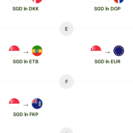
SGD în DKK
SGD în DOP
E
→
→
SGD în ETB
SGD în EUR
F
→
SGD în FKP