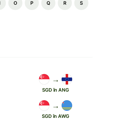
N
O
P
Q
R
S
→
SGD în ANG
→
SGD în AWG