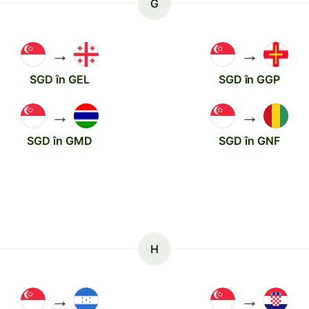
G
→
→
SGD în GEL
SGD în GGP
→
→
SGD în GMD
SGD în GNF
H
→
→