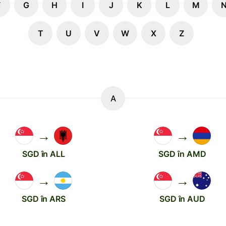
F
G
H
I
J
K
L
M
T
U
V
W
X
Z
A
→
→
SGD în ALL
SGD în AMD
→
→
SGD în ARS
SGD în AUD