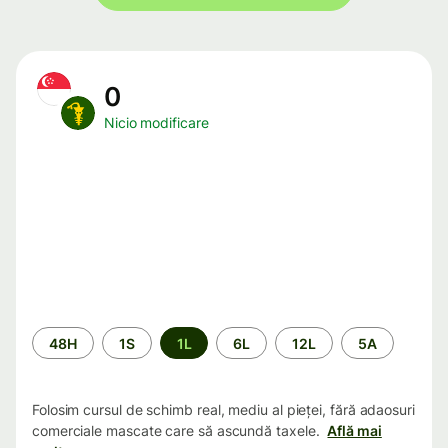
0
Nicio modificare
Perioada
48H
1S
1L
6L
12L
5A
Folosim cursul de schimb real, mediu al pieței, fără adaosuri
comerciale mascate care să ascundă taxele.
Află mai