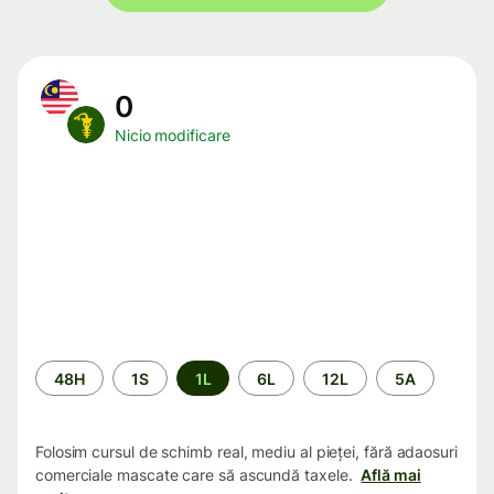
0
Nicio modificare
Perioada
48H
1S
1L
6L
12L
5A
Folosim cursul de schimb real, mediu al pieței, fără adaosuri
comerciale mascate care să ascundă taxele.
Află mai