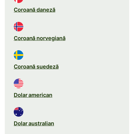
Coroană daneză
Coroană norvegiană
Coroană suedeză
Dolar american
Dolar australian