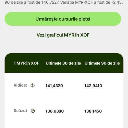
90 de zile a fost de 140,7227. Variația MYR-XOF a fost de -2.45.
Urmărește cursurile pieței
Vezi graficul MYR în XOF
1 MYR în XOF
Ultimele 30 de zile
Ultimele 90 de zile
Ridicat
141,4320
142,9410
Scăzut
138,6380
138,1450