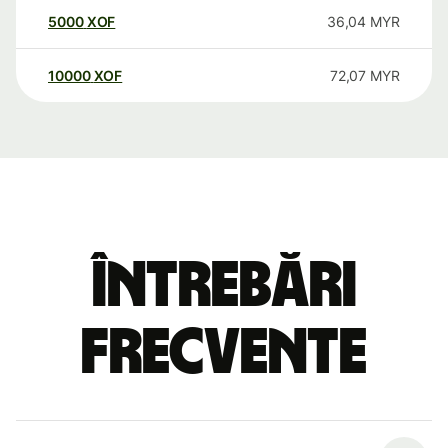
5000
XOF
36,04
MYR
10000
XOF
72,07
MYR
Întrebări
frecvente