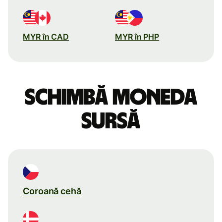
MYR în CAD
MYR în PHP
Schimbă moneda
sursă
Coroană cehă