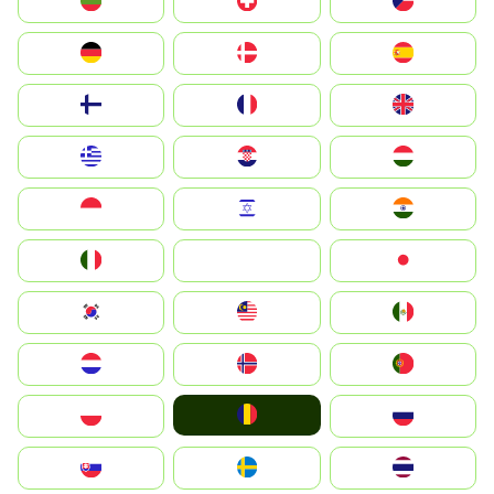
България
Switzerland
Czechia
Deutschland
Denmark
España
Suomi
France
United Kingdom
Greece
Hrvatska
Magyarország
Indonesia
Israel
India
Italia
JA
Japan
South Korea
Malay
Mexico
Nederland
Norge
Portugal
România
Polska
Россия
Slovensko
Ruoŧŧa
ไทย