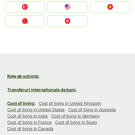
Türkiye
United States
Vietnam
中国
中國香港特別行政區
Rate de schimb:
Transferuri internaționale de bani:
Cost of living:
Cost of living in United Kingdom
Cost of living in United States
Cost of living in Australia
Cost of living in India
Cost of living in Germany
Cost of living in France
Cost of living in Spain
Cost of living in Canada