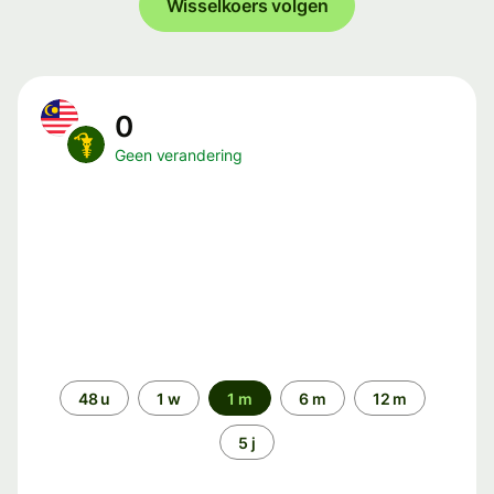
Wisselkoers volgen
0
Geen verandering
Periode
48 u
1 w
1 m
6 m
12 m
5 j