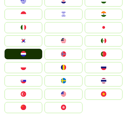
Greece
Hrvatska
Magyarország
Indonesia
Israel
India
Italia
JA
Japan
South Korea
Malay
Mexico
Nederland
Norge
Portugal
Polska
România
Россия
Slovensko
Ruoŧŧa
ไทย
Türkiye
United States
Vietnam
中国
中國香港特別行政區