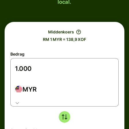
local.
Middenkoers
RM 1 MYR = 138,9 XOF
Bedrag
MYR