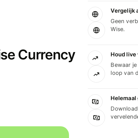
Vergelijk
Geen verbo
Wise.
ise Currency
Houd live
Bewaar je 
loop van d
Helemaal 
Downloade
vervelend