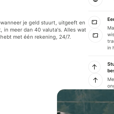
Ee
wanneer je geld stuurt, uitgeeft en
Ma
, in meer dan 40 valuta's. Alles wat
wi
 hebt met één rekening, 24/7.
tra
in 
Stu
be
Me
on