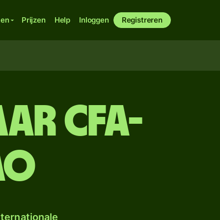
ken
Prijzen
Help
Inloggen
Registreren
ar CFA-
AO
ternationale