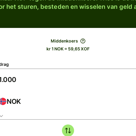
r het sturen, besteden en wisselen van geld a
Middenkoers
kr 1 NOK = 59,65 XOF
drag
NOK