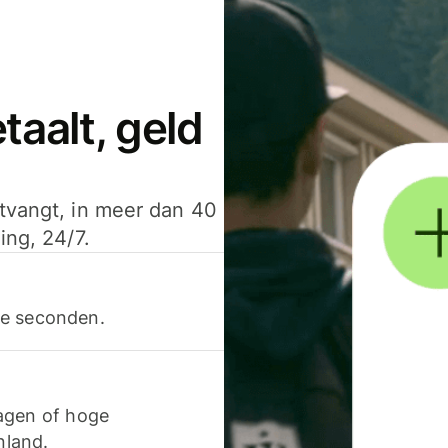
aalt, geld
ntvangt, in meer dan 40
ing, 24/7.
ele seconden.
agen of hoge
nland.