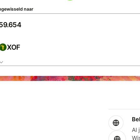
gewisseld naar
XOF
Be
Al 
Wi