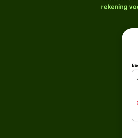
rekening voo
Be