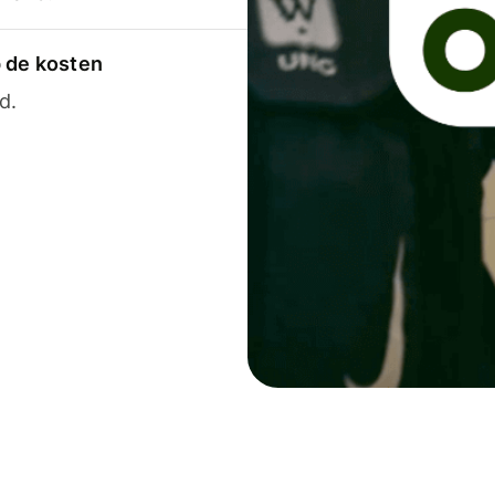
p de kosten
d.