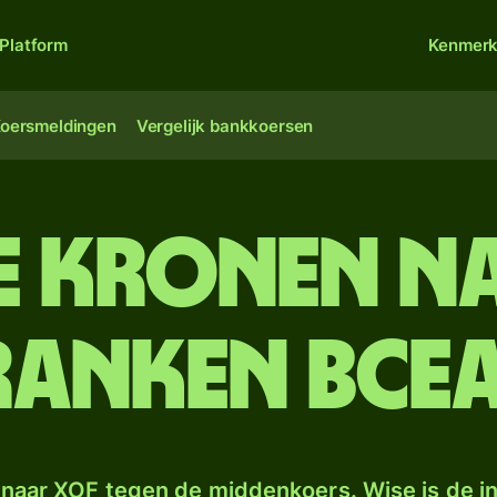
Platform
Kenmer
oersmeldingen
Vergelijk bankkoersen
 kronen na
ranken BCE
naar XOF tegen de middenkoers. Wise is de in