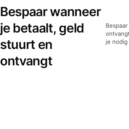
Bespaar wanneer
je betaalt, geld
Bespaar 
ontvangt
stuurt en
je nodig
ontvangt