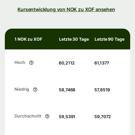
Kursentwicklung von NOK zu XOF ansehen
1 NOK zu XOF
Letzte 30 Tage
Letzte 90 Tage
Hoch
60,2112
61,1377
Niedrig
58,7468
57,8519
Durchschnitt
59,5391
59,7072