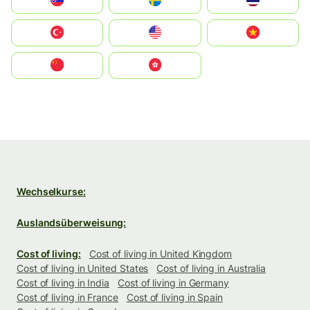
Slovensko
Ruoŧŧa
ไทย
Türkiye
United States
Vietnam
中国
中國香港特別行政區
Wechselkurse:
Auslandsüberweisung:
Cost of living:
Cost of living in United Kingdom
Cost of living in United States
Cost of living in Australia
Cost of living in India
Cost of living in Germany
Cost of living in France
Cost of living in Spain