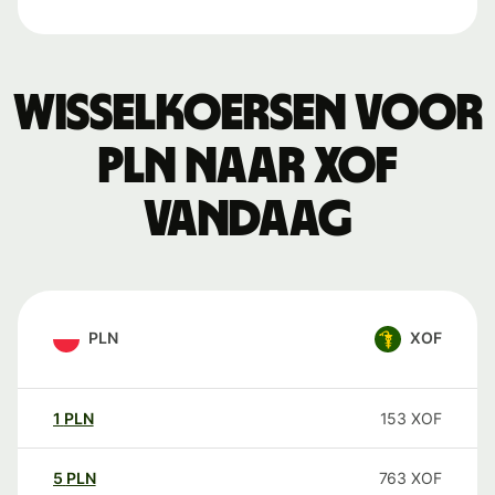
Wisselkoersen voor
PLN naar XOF
vandaag
PLN
XOF
1
PLN
153
XOF
5
PLN
763
XOF