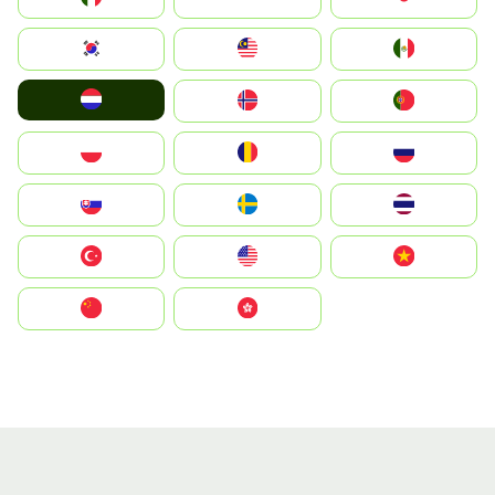
South Korea
Malay
Mexico
Nederland
Norge
Portugal
Polska
România
Россия
Slovensko
Ruoŧŧa
ไทย
Türkiye
United States
Vietnam
中国
中國香港特別行政區