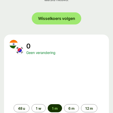
Wisselkoers volgen
0
Geen verandering
Periode
48 u
1 w
1 m
6 m
12 m