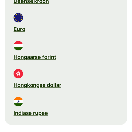
Deense kroon
Euro
Hongaarse forint
Hongkongse dollar
Indiase rupee