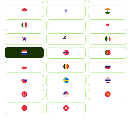
Indonesia
Israel
India
Italia
JA
Japan
South Korea
Malay
Mexico
Nederland
Norge
Portugal
Polska
România
Россия
Slovensko
Ruoŧŧa
ไทย
Türkiye
United States
Vietnam
中国
中國香港特別行政區