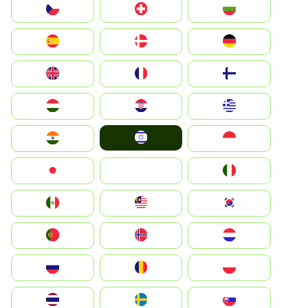
България
Switzerland
Czechia
Deutschland
Denmark
España
Suomi
France
United Kingdom
Greece
Hrvatska
Magyarország
Israel
Indonesia
India
Italia
JA
Japan
South Korea
Malay
Mexico
Nederland
Norge
Portugal
Polska
România
Россия
Slovensko
Ruoŧŧa
ไทย