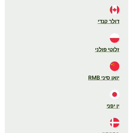
דולר קנדי
זלוטי פולני
יואן סיני RMB
ין יפני