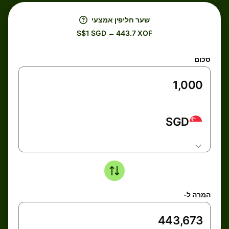
שער חליפין אמצעי
S$1 SGD ← 443.7 XOF
סכום
SGD
המרה ל-