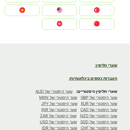
Türkiye
United States
Vietnam
中国
中國香港特別行政區
שערי חליפין:
העברות כספים בינלאומיות:
שערי חליפין היסטוריים:
שער היסטורי של AUD
שער היסטורי של GBP
שער היסטורי של MXN
שער היסטורי של EUR
שער היסטורי של JPY
שער היסטורי של CAD
שער היסטורי של INR
שער היסטורי של NZD
שער היסטורי של ZAR
שער היסטורי של SGD
שער היסטורי של USD
שער היסטורי של CHF
שער היסטורי של IDR