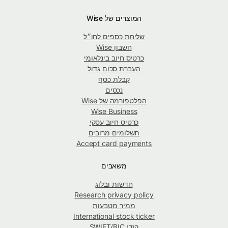
המוצרים של Wise
שליחת כספים לחו״ל
חשבון Wise
כרטיס חיוב בינלאומי
העברת סכום גדול
קבלת כסף
נכסים
הפלטפורמה של Wise
Wise Business
כרטיס חיוב עסקי
תשלומים מרובים
Accept card payments
משאבים
חדשות ובלוג
Research privacy policy
ממיר מטבעות
International stock ticker
קודי SWIFT/BIC