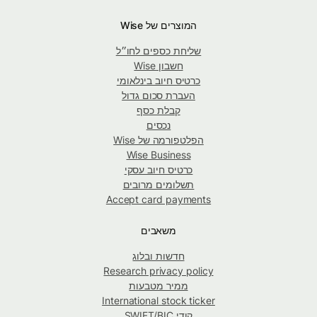
המוצרים של Wise
שליחת כספים לחו״ל
חשבון Wise
כרטיס חיוב בינלאומי
העברת סכום גדול
קבלת כסף
נכסים
הפלטפורמה של Wise
Wise Business
כרטיס חיוב עסקי
תשלומים מרובים
Accept card payments
משאבים
חדשות ובלוג
Research privacy policy
ממיר מטבעות
International stock ticker
קודי SWIFT/BIC