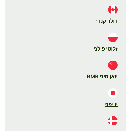
דולר קנדי
זלוטי פולני
יואן סיני RMB
ין יפני