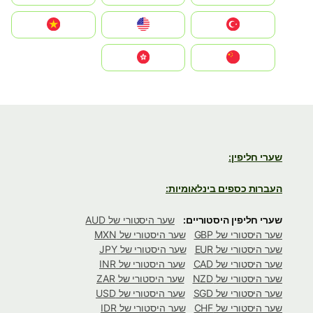
Türkiye
United States
Vietnam
中国
中國香港特別行政區
שערי חליפין:
העברות כספים בינלאומיות:
שערי חליפין היסטוריים:
שער היסטורי של AUD
שער היסטורי של GBP
שער היסטורי של MXN
שער היסטורי של EUR
שער היסטורי של JPY
שער היסטורי של CAD
שער היסטורי של INR
שער היסטורי של NZD
שער היסטורי של ZAR
שער היסטורי של SGD
שער היסטורי של USD
שער היסטורי של CHF
שער היסטורי של IDR