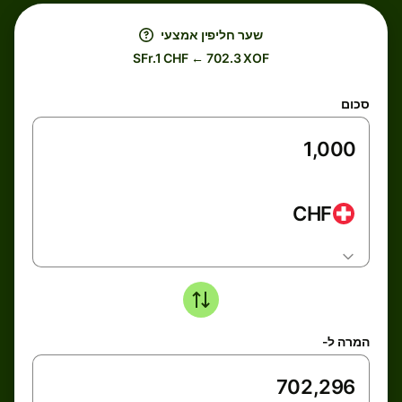
שער חליפין אמצעי
SFr.1 CHF ← 702.3 XOF
סכום
CHF
המרה ל-