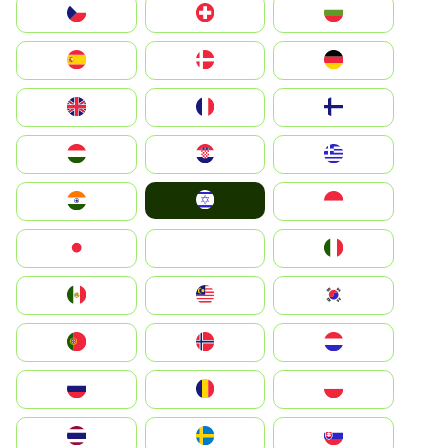
България
Switzerland
Czechia
Deutschland
Denmark
España
Suomi
France
United Kingdom
Greece
Hrvatska
Magyarország
Israel
Indonesia
India
Italia
JA
Japan
South Korea
Malay
Mexico
Nederland
Norge
Portugal
Polska
România
Россия
Slovensko
Ruoŧŧa
ไทย