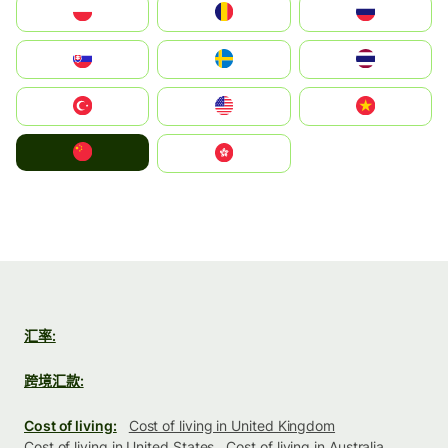
Polska
România
Россия
Slovensko
Ruoŧŧa
ไทย
Türkiye
United States
Vietnam
中国
中國香港特別行政區
汇率:
跨境汇款:
Cost of living:
Cost of living in United Kingdom
Cost of living in United States
Cost of living in Australia