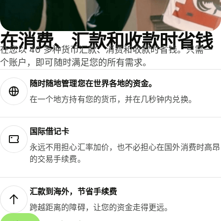
在消费、汇款和收款时省钱
在您以 40 多种货币汇款、消费和收款时省钱。只需一
个账户，即可随时满足您的所有需求。
随时随地管理您在世界各地的资金。
在一个地方持有您的货币，并在几秒钟内兑换。
国际借记卡
永远不用担心汇率加价，也不必担心在国外消费时高昂
的交易手续费。
汇款到海外，节省手续费
跨越距离的障碍，让您的资金走得更远。