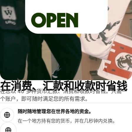
在消费、汇款和收款时省钱
在您以 40 多种货币汇款、消费和收款时省钱。只需一
个账户，即可随时满足您的所有需求。
随时随地管理您在世界各地的资金。
在一个地方持有您的货币，并在几秒钟内兑换。