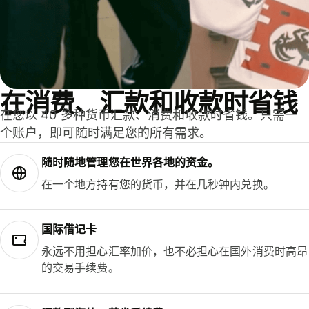
在消费、汇款和收款时省钱
在您以 40 多种货币汇款、消费和收款时省钱。只需一
个账户，即可随时满足您的所有需求。
随时随地管理您在世界各地的资金。
在一个地方持有您的货币，并在几秒钟内兑换。
国际借记卡
永远不用担心汇率加价，也不必担心在国外消费时高昂
的交易手续费。