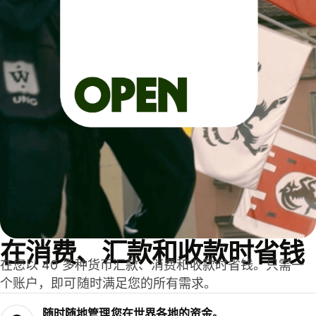
在消费、汇款和收款时省钱
在您以 40 多种货币汇款、消费和收款时省钱。只需一
个账户，即可随时满足您的所有需求。
随时随地管理您在世界各地的资金。