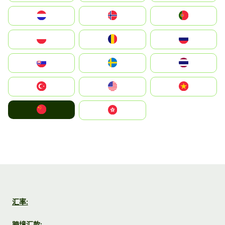
Nederland
Norge
Portugal
Polska
România
Россия
Slovensko
Ruoŧŧa
ไทย
Türkiye
United States
Vietnam
中国
中國香港特別行政區
汇率:
跨境汇款: