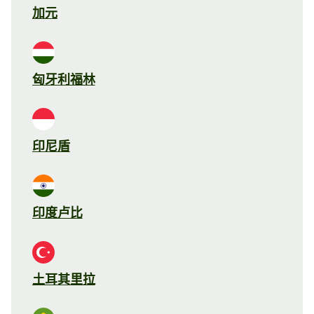
加元
匈牙利福林
印尼盾
印度卢比
土耳其里拉