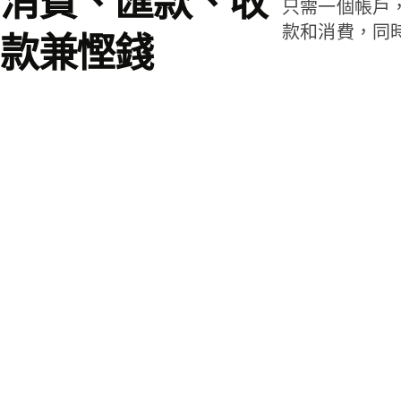
消費、匯款、收
只需一個帳戶
款和消費，同
款兼慳錢