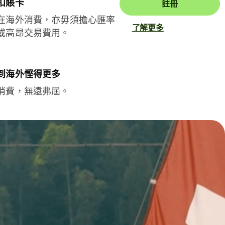
扣賬卡
註冊
在海外消費，亦毋須擔心匯率
了解更多
或高昂交易費用。
到海外慳得更多
消費，無遠弗屆。