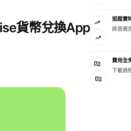
追蹤實
se貨幣兌換App
將首選
費用全
下載過