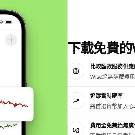
下載免費的W
比較匯款服務供應
Wise絕無隱藏費
追蹤實時匯率
將首選貨幣加入心
費用全免兼絕無廣