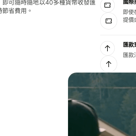
國際
，即可隨時隨地以40多種貨幣收發匯
時節省費用。
即使
提價
匯款
匯款