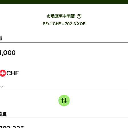
市場匯率中間價
SFr.1 CHF = 702.3 XOF
額
CHF
換至