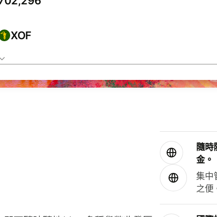
XOF
隨時
金。
集中
之便