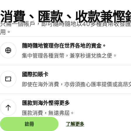
消費、匯款、收款兼慳
只需一個帳戶，即可隨時隨地以40多種貨幣收發
用。
隨時隨地管理你在世界各地的資金。
集中管理各種貨幣，兼享秒速兌換之便。
國際扣賬卡
即使在海外消費，亦毋須擔心匯率提價或高昂
匯款到海外慳得更多
匯款消費，無遠弗屆。
註冊
了解更多