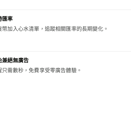
時匯率
貨幣加入心水清單，追蹤相關匯率的長期變化。
免兼絕無廣告
程只需數秒，免費享受零廣告體驗。