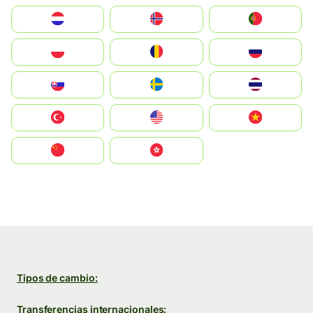
Nederland
Norge
Portugal
Polska
România
Россия
Slovensko
Ruoŧŧa
ไทย
Türkiye
United States
Vietnam
中国
中國香港特別行政區
Tipos de cambio:
Transferencias internacionales: