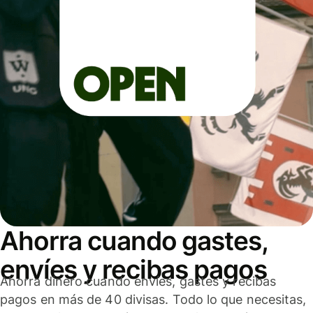
Ahorra cuando gastes,
envíes y recibas pagos
Ahorra dinero cuando envíes, gastes y recibas
pagos en más de 40 divisas. Todo lo que necesitas,