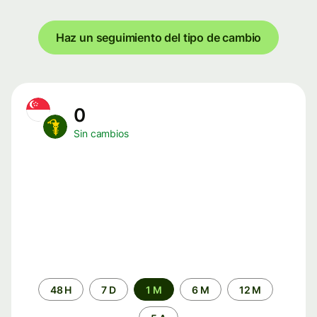
Haz un seguimiento del tipo de cambio
0
Sin cambios
Periodo
48 H
7 D
1 M
6 M
12 M
de
tiempo