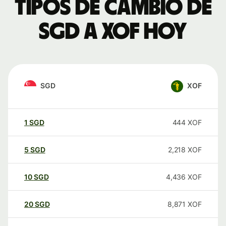
Tipos de cambio de
SGD a XOF hoy
SGD
XOF
1
SGD
444
XOF
5
SGD
2,218
XOF
10
SGD
4,436
XOF
20
SGD
8,871
XOF