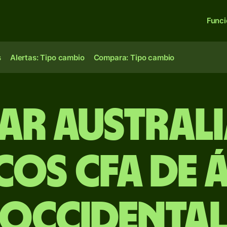
Func
s
Alertas: Tipo cambio
Compara: Tipo cambio
ar austral
os CFA de 
Occidenta