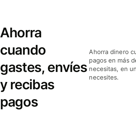
Ahorra
cuando
Ahorra dinero c
pagos en más de
gastes, envíes
necesitas, en u
necesites.
y recibas
pagos