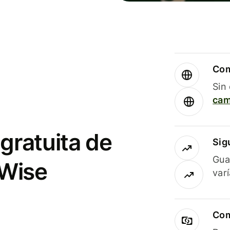
Com
Sin
cam
gratuita de
Sig
Gua
 Wise
var
Com