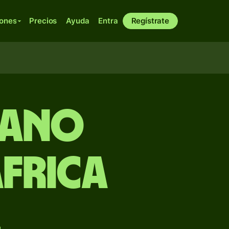
iones
Precios
Ayuda
Entra
Regístrate
iano
África
l