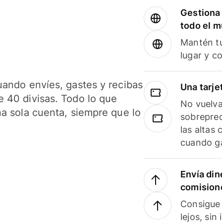
Gestiona 
todo el 
Mantén tu
lugar y c
uando envíes, gastes y recibas
Una tarje
 40 divisas. Todo lo que
No vuelva
na sola cuenta, siempre que lo
sobreprec
las altas
cuando ga
Envía din
comision
Consigue 
lejos, sin