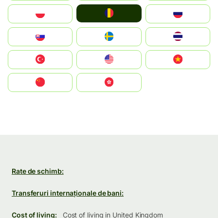
România
Polska
Россия
Slovensko
Ruoŧŧa
ไทย
Türkiye
United States
Vietnam
中国
中國香港特別行政區
Rate de schimb:
Transferuri internaționale de bani:
Cost of living:
Cost of living in United Kingdom