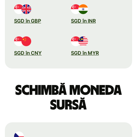
SGD în GBP
SGD în INR
SGD în CNY
SGD în MYR
Schimbă moneda
sursă