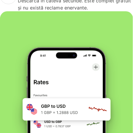
Descarcă în câteva secunde. Este complet gratuit
și nu există reclame enervante.