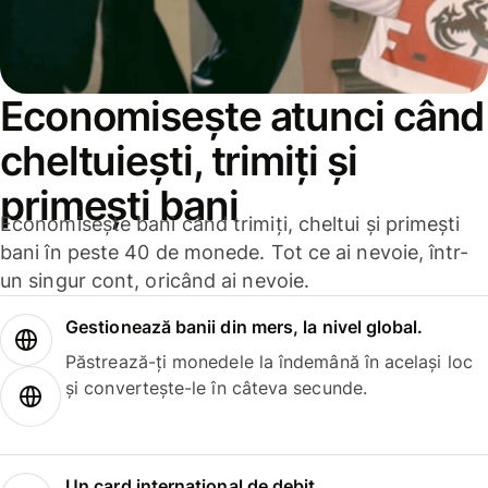
Economisește atunci când
cheltuiești, trimiți și
primești bani
Economisește bani când trimiți, cheltui și primești
bani în peste 40 de monede. Tot ce ai nevoie, într-
un singur cont, oricând ai nevoie.
Gestionează banii din mers, la nivel global.
Păstrează-ți monedele la îndemână în același loc
și convertește-le în câteva secunde.
Un card internațional de debit