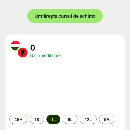
Urmărește cursul de schimb
0
Nicio modificare
Perioada
48H
1S
1L
6L
12L
5A