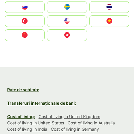
Slovensko
Ruoŧŧa
ไทย
Türkiye
United States
Vietnam
中国
中國香港特別行政區
Rate de schimb:
Transferuri internaționale de bani:
Cost of living:
Cost of living in United Kingdom
Cost of living in United States
Cost of living in Australia
Cost of living in India
Cost of living in Germany