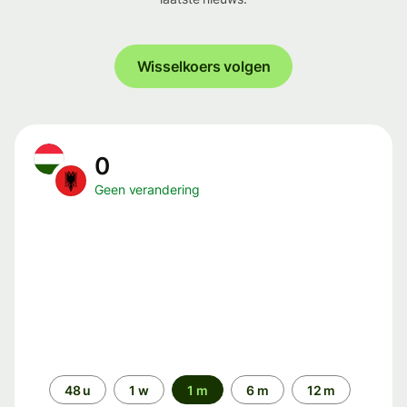
Wisselkoers volgen
0
Geen verandering
Periode
48 u
1 w
1 m
6 m
12 m