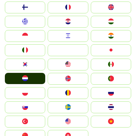
Suomi
France
United Kingdom
Greece
Hrvatska
Magyarország
Indonesia
Israel
India
Italia
JA
Japan
South Korea
Malay
Mexico
Nederland
Norge
Portugal
Polska
România
Россия
Slovensko
Ruoŧŧa
ไทย
Türkiye
United States
Vietnam
中国
中國香港特別行政區