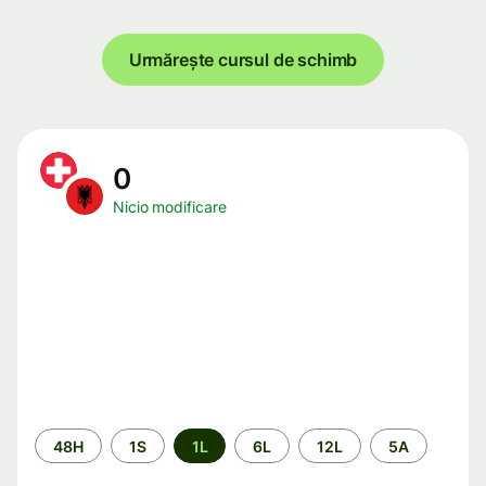
Urmărește cursul de schimb
0
Nicio modificare
Perioada
48H
1S
1L
6L
12L
5A