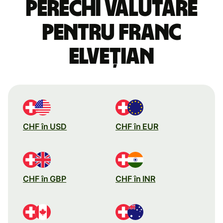
perechi valutare
pentru franc
elvețian
CHF în USD
CHF în EUR
CHF în GBP
CHF în INR