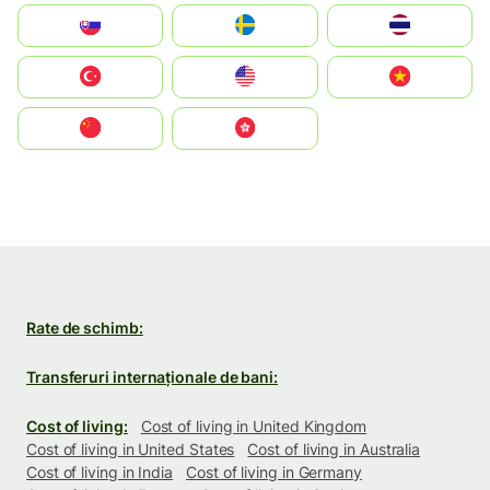
Slovensko
Ruoŧŧa
ไทย
Türkiye
United States
Vietnam
中国
中國香港特別行政區
Rate de schimb:
Transferuri internaționale de bani:
Cost of living:
Cost of living in United Kingdom
Cost of living in United States
Cost of living in Australia
Cost of living in India
Cost of living in Germany