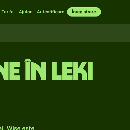
Tarife
Ajutor
Autentificare
Înregistrare
 în leki
i. Wise este