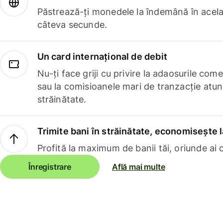
Păstrează-ți monedele la îndemână în acelaș
câteva secunde.
Un card internațional de debit
Nu-ți face griji cu privire la adaosurile com
sau la comisioanele mari de tranzacție atun
străinătate.
Trimite bani în străinătate, economisește l
Profită la maximum de banii tăi, oriunde ai c
Înregistrare
Află mai multe