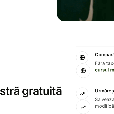
Compară 
Fără tax
cursul m
stră gratuită
Urmăreșt
Salvează
modifică