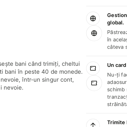
Gestione
global.
Păstrea
în acela
câteva 
ște bani când trimiți, cheltui
Un card 
ști bani în peste 40 de monede.
Nu-ți fac
 nevoie, într-un singur cont,
adaosuri
i nevoie.
schimb 
tranzacț
străinăt
Trimite 