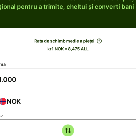
ional pentru a trimite, cheltui și converti bani 
Rata de schimb medie a pieței
kr1 NOK = 8,475 ALL
ma
NOK