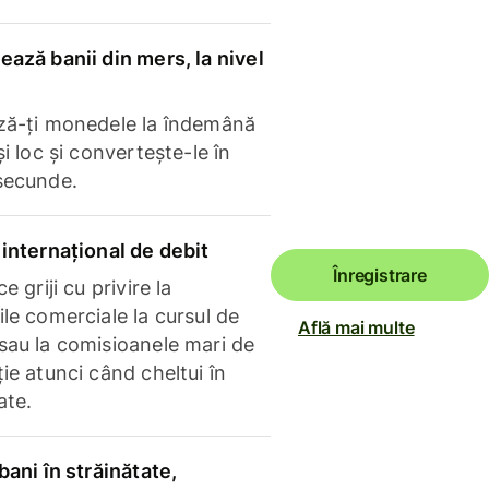
ază banii din mers, la nivel
ză-ți monedele la îndemână
și loc și convertește-le în
secunde.
internațional de debit
Înregistrare
e griji cu privire la
le comerciale la cursul de
Află mai multe
sau la comisioanele mari de
ie atunci când cheltui în
ate.
bani în străinătate,