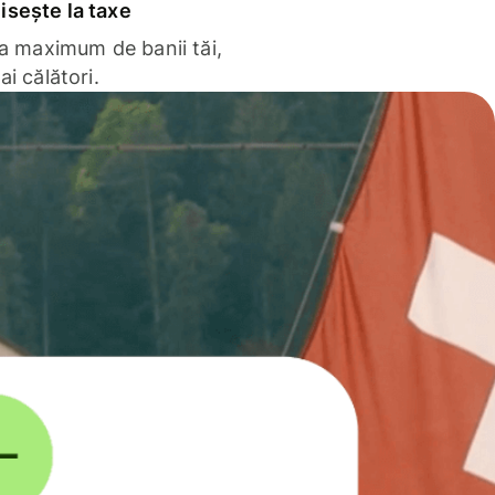
sește la taxe
la maximum de banii tăi,
ai călători.