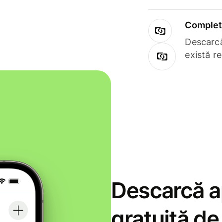
Complet 
Descarcă
există r
Descarcă ap
gratuită d