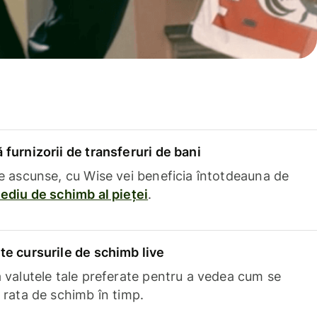
furnizorii de transferuri de bani
e ascunse, cu Wise vei beneficia întotdeauna de
ediu de schimb al pieței
.
e cursurile de schimb live
 valutele tale preferate pentru a vedea cum se
 rata de schimb în timp.