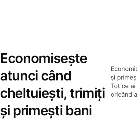
Economisește
Economise
atunci când
și prime
Tot ce ai
cheltuiești, trimiți
oricând a
și primești bani