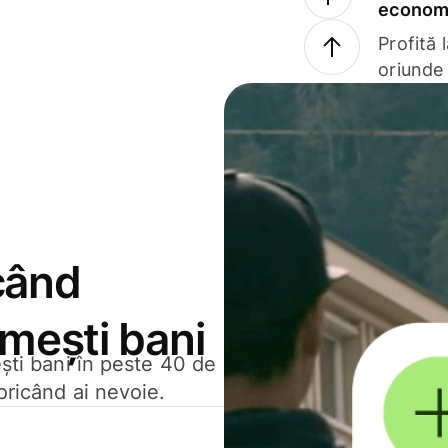
economi
Profită 
oriunde 
când
rimești bani
ești bani în peste 40 de
oricând ai nevoie.
.