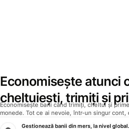
Economisește atunci 
cheltuiești, trimiți și p
Economisește bani când trimiți, cheltui și prim
monede. Tot ce ai nevoie, într-un singur cont, 
Gestionează banii din mers, la nivel global