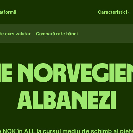
atformă
Caracteristici
te curs valutar
Compară rate bănci
 norvegiene
albanezi
NOK în ALL la cursul mediu de schimb al piețe