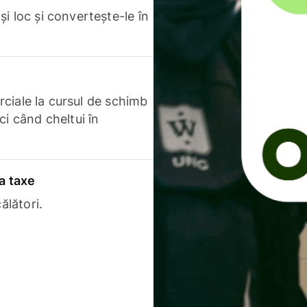
i loc și convertește-le în
erciale la cursul de schimb
ci când cheltui în
a taxe
ălători.