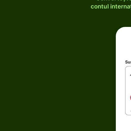
contul internaț
Su